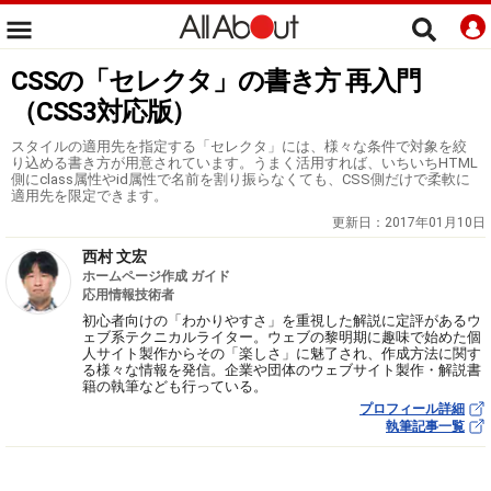
CSSの「セレクタ」の書き方 再入門
（CSS3対応版）
スタイルの適用先を指定する「セレクタ」には、様々な条件で対象を絞
り込める書き方が用意されています。うまく活用すれば、いちいちHTML
側にclass属性やid属性で名前を割り振らなくても、CSS側だけで柔軟に
適用先を限定できます。
更新日：
2017年01月10日
西村 文宏
ホームページ作成 ガイド
応用情報技術者
初心者向けの「わかりやすさ」を重視した解説に定評があるウ
ェブ系テクニカルライター。ウェブの黎明期に趣味で始めた個
人サイト製作からその「楽しさ」に魅了され、作成方法に関す
る様々な情報を発信。企業や団体のウェブサイト製作・解説書
籍の執筆なども行っている。
プロフィール詳細
執筆記事一覧