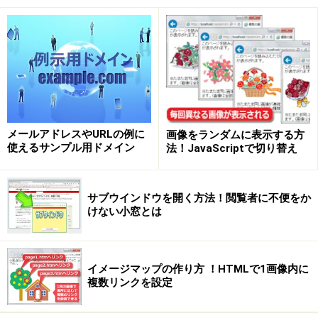
*
上記のように記述すると、あらゆる要素のマージンがゼ
ロになります。
■タイプセレクタ：（指定の要素だけに適用）
要素名
メールアドレスやURLの例に
画像をランダムに表示する方
以下のように記述すると、h1要素に限定して、文字色が
使えるサンプル用ドメイン
法！JavaScriptで切り替え
緑色になります。
h1
サブウインドウを開く方法！閲覧者に不便をか
けない小窓とは
■クラスセレクタ：（指定のクラスだけに適用）
.クラス名
以下のように記述すると、appleクラスが付加された要素
イメージマップの作り方 ！HTMLで1画像内に
に限定して、文字色が赤色になります。
複数リンクを設定
.apple