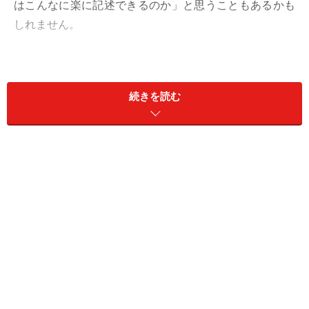
はこんなに楽に記述できるのか」と思うこともあるかも
しれません。
※セミコロン「;」記号は、「プロパティと値」のセット
を複数記述する際の区切り文字として使います。ですか
続きを読む
ら、「プロパティと値」を1セットしか書かないのな
ら、セミコロンはなくても構いません。ただ、後からス
タイルを追記する際に書き忘れないよう、最初からセミ
コロンを書いておくことをお勧め致します。本記事のサ
ンプルでは、すべてセミコロンを付けています。