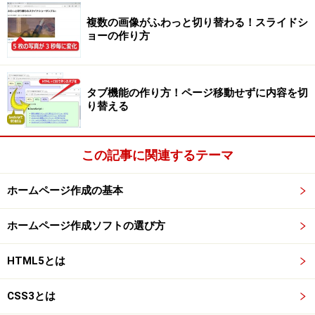
■IDセレクタ：（指定のIDだけに適用）
複数の画像がふわっと切り替わる！スライドシ
#ID名
ョーの作り方
以下のように記述すると、IDが「grape」の要素に限定し
て、文字色が紫色になります。
タブ機能の作り方！ページ移動せずに内容を切
#grape
り替える
※クラスセレクタやIDセレクタは、タイプセレクタと合
この記事に関連するテーマ
わせて以下のようにも記述できます。例えば、下記のよ
うに記述すると、class名が「melon」であるstrong要素
ホームページ作成の基本
だけに適用されます。
strong.melon
ホームページ作成ソフトの選び方
さて、CSSの「セレクタ」の書き方は、上記の4種類だけ
HTML5とは
ではありません。もっと多くの書き方が用意されてい
て、スタイルの適用対象を絞り込みやすくなっていま
CSS3とは
す。