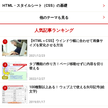
HTML・スタイルシート（CSS）の基礎
他のテーマも見る
子孫関係や隣接関係で適用対象を絞るセレ
クタの書き方
人気記事ランキング
例えば、「p要素の内側に含まれるa要素」だけを適用対
【HTML＋CSS】ウインドウ幅に合わせて画像サ
象にしたい場合は、以下のように要素名を半角スペース
1
イズを変化させる方法
で繋げて記述します。この書き方は、かなり頻繁に利用
されているでしょう。
2021/12/23
p a
タブ機能の作り方！ページ移動せずに内容を切り
2
替える
この場合は、「p要素の内側にある『すべてのa要素』」
が適用対象になります。
2022/12/27
100種類以上ある！ ウェブ上で使える矢印記号(絵
3
しかし、もっと条件を限定して、
文字)
p要素の
直接の子要素になっている
a要素だけを対象
2019/01/17
にする