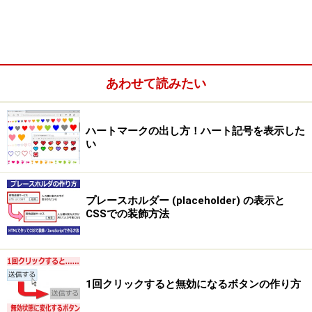
あわせて読みたい
セレクタの書き方の基本
ハートマークの出し方！ハート記号を表示した
い
以下の4種類は、シンプルに記述できる最も基本的なセ
レクタです。
プレースホルダー (placeholder) の表示と
■ユニバーサルセレクタ：（全要素に適用）
CSSでの装飾方法
*
代表的なブラウザでは、h1要素やp要素などに、最初か
らマージン（余白）が付加されて表示されます。それら
1回クリックすると無効になるボタンの作り方
を一括してなくす目的で、以下のようにユニバーサルセ
レクタが使えます。