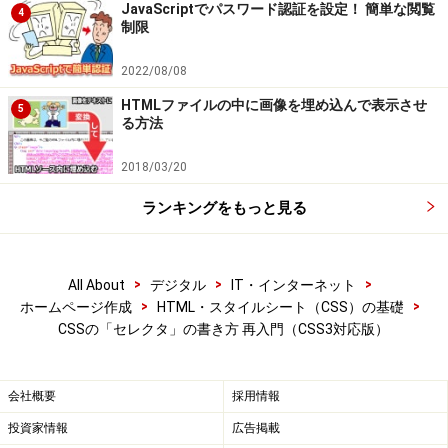
JavaScriptでパスワード認証を設定！ 簡単な閲覧
4
p要素に
隣接している
a要素だけを対象にする
制限
p要素よりも
後に登場する
a要素だけを対象にする
2022/08/08
などの記述方法もあります。詳しくは
2ページ目
でご紹
HTMLファイルの中に画像を埋め込んで表示させ
5
る方法
介致します。
2018/03/20
属性や属性値の内容で適用対象を絞るセレ
ランキングをもっと見る
クタの書き方
HTMLの各要素には、属性と属性値が付加されているこ
>
>
>
All About
デジタル
IT・インターネット
とがあります。例えば、リンクを作るa要素では、以下の
>
>
ホームページ作成
HTML・スタイルシート（CSS）の基礎
CSSの「セレクタ」の書き方 再入門（CSS3対応版）
ように（リンク先URLを指定する）href属性や、（表示
先ウインドウを指定する）target属性などを記述できま
す。
会社概要
採用情報
<a 
href
="http://allabout.co.jp/" 
target
投資家情報
広告掲載
このようなリンク（a要素）に対して、1つ1つにクラス