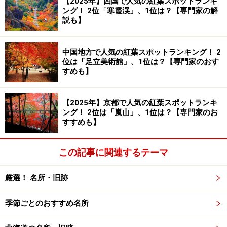
【2025年】四国で人気の紅葉スポットランキ
ができます。
ング！ 2位「寒霞渓」、1位は？【専門家の解
説も】
青野川沿いの堤防沿いに咲くみなみの桜（2010年2月20日撮
影）
中国地方で人気の紅葉スポットランキング！ 2
位は「足立美術館」、1位は？【専門家のおす
すめも】
桜の種類は、早咲きで知られる河津桜。ここでは「みな
みの桜」と呼ばれています。その年の気候にも左右され
ますが、例年2月中旬には桜が咲き始め、2月下旬から3
【2025年】京都で人気の紅葉スポットランキ
ング！ 2位は「嵐山」、1位は？【専門家のお
月始めにかけて見頃となります。
すすめも】
この記事に関連するテーマ
下賀茂では「みなみの桜」と呼ばれる河津桜（2007年2月25
日撮影）
厳選！ 名所・旧跡
国内でたくさん見られる桜、ソメイヨシノは白色から薄
い桃色の花をつけますが、河津桜の花は濃い桃色なのが
季節ごとのおすすめ名所
特徴。