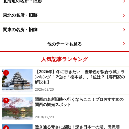
北海道の名所・旧跡
菜の花とみなみの桜の美しいコラボレーションを楽しみに多
東北の名所・旧跡
くの人が集まります（2010年2月20日撮影）
関東の名所・旧跡
さらに2月始めから咲くという菜の花の鮮やかな黄色が
彩りを沿えます。まさに絶妙なコントラストですね。
他のテーマも見る
人気記事ランキング
人力車に揺られてのお花見もおすすめ
【2026年】冬に行きたい「雪景色が似合う城」ラ
1
ンキング！ 2位は「松本城」、1位は？【専門家の
解説も】
みなみの桜と人力車（提供：南伊豆町観光協会）
2026/02/20
関西の名所旧跡へ行くならここ！プロおすすめの
東西に長い「みなみの桜」の桜並木。川沿いのためアッ
2
関西の観光スポット
プダウンこそ少ないですが、それなりに距離があります
ので、歩くのが大変と思った方は、人力車に乗ってみる
2019/12/23
のも良いでしょう。
透き通る青さに感動！深さ日本一の湖、田沢湖
3