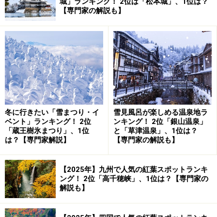
に注目
城」ランキング！ 2位は「松本城」、1位は？
【専門家の解説も】
「みなみの桜と菜の花まつり」
が行われる下賀茂
（
Googleマップ
）は、伊豆半島の1番南に位置する南伊
豆町にあります。
南伊豆町は、石廊崎（いろうざき）や弓ヶ浜などの観光
名所を多く抱え、そのロケーションから1年を通して温
暖な気候に恵まれていて、避寒地としても人気の場所で
冬に行きたい「雪まつり・イ
雪見風呂が楽しめる温泉地ラ
す。
ベント」ランキング！ 2位
ンキング！ 2位「銀山温泉」
「蔵王樹氷まつり」、1位
と「草津温泉」、1位は？
は？【専門家解説】
【専門家の解説も】
早咲きの河津桜と菜の花の鮮やかなコントラストが楽しめる
「みなみの桜と菜の花まつり」（2007年2月25日撮影）
【2025年】九州で人気の紅葉スポットランキ
ング！ 2位「高千穂峡」、1位は？【専門家の
「みなみの桜と菜の花まつり」は、1999年からスタート
解説も】
したイベント。下賀茂地区を流れる青野川の両岸に約2
キロメートルに渡って続く桜並木と菜の花を愛でること