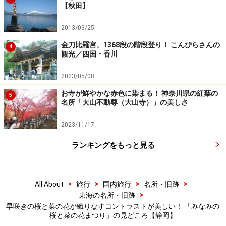
【秋田】
道の駅 下賀茂温泉 湯の花から、人力車に乗って桜を愛で
2013/03/25
ることができます。普通に歩くのとは違った目線での風
金刀比羅宮、1368段の階段登り！ こんぴらさんの
4
景はきっと思い出に残ることでしょう。
観光／四国・香川
2023/05/08
一面を明るい黄色に染め上げる菜の花畑
お寺が鮮やかな赤色に染まる！ 神奈川県の紅葉の
5
名所「大山不動尊（大山寺）」の美しさ
2023/11/17
みなみの桜と菜の花まつりのもう1つの主役、菜の花畑
ランキングをもっと見る
（2010年2月20日撮影）
「みなみの桜と菜の花まつり」で桜と並ぶ主役の菜の
花。
>
>
>
>
All About
旅行
国内旅行
名所・旧跡
>
東海の名所・旧跡
早咲きの桜と菜の花が織りなすコントラストが美しい！ 「みなみの
桜と菜の花まつり」の見どころ【静岡】
まさに黄色のじゅうたんという言葉がぴったりの風景を楽し