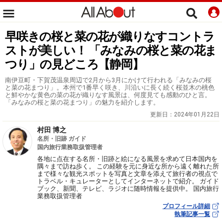
早咲きの桜と菜の花が織りなすコントラ
ストが美しい！ 「みなみの桜と菜の花ま
つり」の見どころ【静岡】
南伊豆町・下賀茂温泉周辺で2月から3月にかけて行われる「みなみの桜
と菜の花まつり」。本州で1番早く咲き、川沿いに長く続く桜並木の桃色
と鮮やかな黄色の菜の花が織りなす風景は、何度見ても感動のひと言。
「みなみの桜と菜の花まつり」の魅力を紹介します。
更新日：
2024年01月22日
村田 博之
名所・旧跡 ガイド
国内旅行業務取扱管理者
各地に点在する名所・旧跡と絵になる風景を求めて日本国内を
隅々まで訪ね歩く。 この経験を元に身近な所から遠く離れた所
まで様々な観光スポットを写真と文章を添えて旅行者の視点で
トラベル・キュレーターとしてインターネットで紹介。 ガイド
ブック、新聞、テレビ、ラジオに随時情報を提供中。 国内旅行
業務取扱管理者
プロフィール詳細
執筆記事一覧