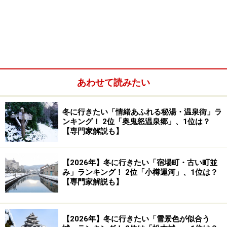
桜と菜の花が織りなす絶妙なコントラストに注目
あわせて読みたい
人力車に揺られてのお花見もおすすめ
一面を明るい黄色に染め上げる菜の花畑
冬に行きたい「情緒あふれる秘湯・温泉街」ラ
桜並木のすぐそばに長い歴史を持つ温泉も
ンキング！ 2位「奥鬼怒温泉郷」、1位は？
【専門家解説も】
下賀茂温泉に宿泊して夜桜も楽しみたい
南伊豆町「みなみの桜と菜の花まつり」へのアクセス
【2026年】冬に行きたい「宿場町・古い町並
み」ランキング！ 2位「小樽運河」、1位は？
【専門家解説も】
桜と菜の花が織りなす絶妙なコントラスト
【2026年】冬に行きたい「雪景色が似合う