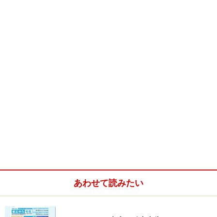
さて、この「ゴルゴルダイアリー」が、念願であった
Yahoo!JAPANのカテゴリに登録されたとしましょう。そ
の時、Yahoo!JAPANカテゴリには、サイト名にリンクが
貼られ、説明文がその下や横に表示されます。
今回、サイト名を「ゴルゴルダイアリー」、説明文を
「ゴルフ大好き！ゴルフ日記と上達法」で申請した場
合、
・
ゴルゴルダイアリー
ゴルフ大好き！ゴルフ日記と上達法
という風に表示されます。実はこれはあまりうれしいこ
あわせて読みたい
とではありません。
リンク部分に最適なサイト名とは？ >>