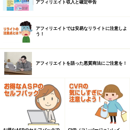
アフィリエイト収入と確定申告
※記事内容は執筆時点のものです。最新の内容をご確認くださ
い。
アフィリエイトでは安易なリライトに注意しよ
※OSやアプリ、ソフトのバージョンによっては画面表示、操作方
う！
法が異なる可能性があります。
次のページへ
1
/
2
アフィリエイトを語った悪質商法にご注意を！
お得なASPのセルフバックで
CVR（コンバージョンレイ