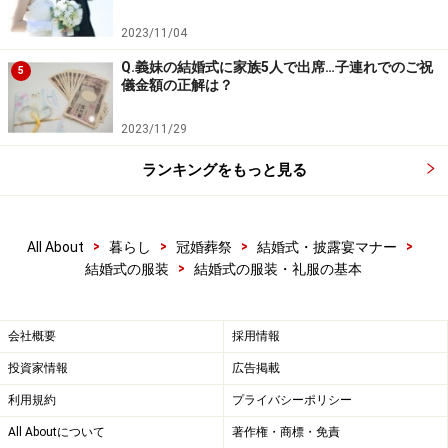
＜YES＞
2023/11/04
ただし料理の匂いもわからなくなるほど強いものは、控
Q.義妹の結婚式に家族5人で出席…子連れでのご祝
5
儀金額の正解は？
えること。他人に不愉快な気分を与えてしまうとマナー
違反。
2023/11/29
ランキングをもっと見る
サンダルを履いてはいけない
>
>
>
>
All About
暮らし
冠婚葬祭
結婚式・披露宴マナー
＜NO＞
>
結婚式の服装
結婚式の服装・礼服の基本
昔と違って、靴のマナーも変化の兆しがみえます。露出
の少ないものならOK。ただしミュールはやはりNG（二
会社概要
採用情報
次会など場所を選んでください）。基本はプレーンなパ
投資家情報
広告掲載
ンプス。ヒールがあって、先のあるものが無難です。ヒ
利用規約
プライバシーポリシー
ールはどうも苦手だという場合は、ローヒールでもエナ
All Aboutについて
著作権・商標・免責
メル素材やリボン、光る石などの飾りのあるものを選ぶ