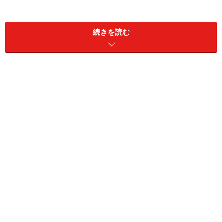
続きを読む
着物でもピアスは大丈夫
＜YES＞
ピアスは揺れるタイプのもの以外ならOK。揺れるタイプ
や長めのものは、着物には似合いません。つけるならな