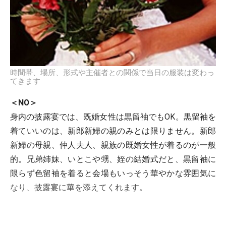
時間帯、場所、形式や主催者との関係で当日の服装は変わっ
てきます
＜NO＞
身内の披露宴では、既婚女性は黒留袖でもOK。黒留袖を
着ていいのは、新郎新婦の親のみとは限りません。新郎
新婦の母親、仲人夫人、親族の既婚女性が着るのが一般
的。兄弟姉妹、いとこや甥、姪の結婚式だと、黒留袖に
限らず色留袖を着ると会場もいっそう華やかな雰囲気に
なり、披露宴に華を添えてくれます。