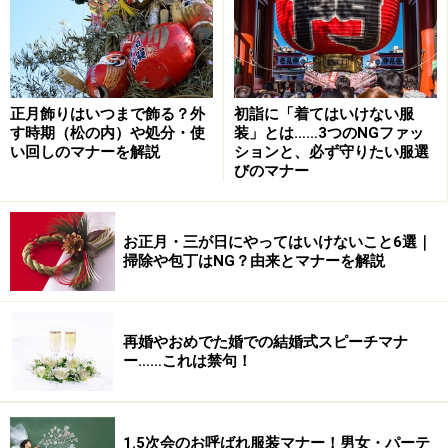
黒を着る時は、一色だと弔事をイメージさせます。コサ
ージュ、ショール、アクセサリーをアクセントに華やか
さをプラスさせるのが基本。
正月飾りはいつまで飾る？外
初詣に「着てはいけない服
す時期（松の内）や処分・使
装」とは……3つのNGファッ
い回しのマナーを解説
ションと、必ず守りたい服選
びのマナー
お正月・三が日にやってはいけないこと6選｜
掃除や包丁はNG？由来とマナーを解説
再婚やおめでた婚での結婚式スピーチマナ
ー……これは禁句！
1.5次会のお呼ばれ服装マナー！男女・パーテ