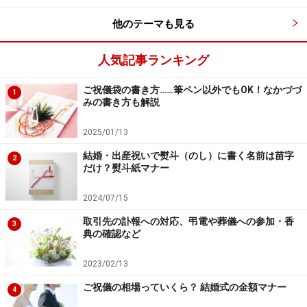
ルド、ラインストーンなど光るものも大丈夫です。反対
に夕方から夜にかけての服装は、袖なしなど肌の露出度
他のテーマも見る
が大きめのドレスでもOKです。
人気記事ランキング
ご祝儀袋の書き方……筆ペン以外でもOK！なかづづ
1
みの書き方も解説
2025/01/13
結婚・出産祝いで熨斗（のし）に書く名前は苗字
2
だけ？熨斗紙マナー
2024/07/15
取引先の訃報への対応、弔電や葬儀への参加・香
3
典の確認など
2023/02/13
ご祝儀の相場っていくら？ 結婚式の金額マナー
4
服に合わせて好きな香水をつけてよい