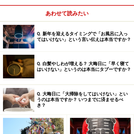
るべく小さめのものを。
あわせて読みたい
Q. 新年を迎えるタイミングで「お風呂に入っ
てはいけない」という言い伝えは本当ですか？
着物に時計や指輪をつけてはいけない
＜NO＞
時計はできればつけないほうがよいですが、マナー違反
Q. 白髪やしわが増える？ 大晦日に「早く寝て
はいけない」というのは本当にタブーですか？
にはなりません。指輪もOK。しかしマニキュアはなるべ
く、薄い色を（品よく見えるように）。
Q. 大晦日に「大掃除をしてはいけない」とい
うのは本当ですか？ いつまでに済ませるべ
き？
シンプルな雰囲気のブラックスーツを着て
もよい
＜NO＞