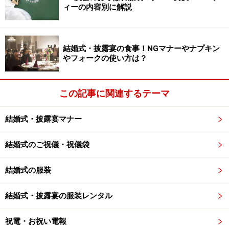
「平服」でといわれたら「カジュアルな普
ィーの内容別に解説
段着」でよい
＜NO＞
結婚式・披露宴の食事！NGマナーやナプキン
「平服」では、「正礼装でなくてもいいですよ」と言う
やフォークの使い方は？
意味。披露宴ほどフォーマルにする必要はありません
が、男性ならスーツ、女性ならワンピースやスーツが一
この記事に関連するテーマ
般的。コサージュやストールで華やかさを演出してみれ
ばいかがでしょう。
結婚式・披露宴マナー
結婚式のご祝儀・祝儀袋
ドレスコードは昼と夜とで変わってくる
結婚式の服装
＜YES＞
結婚式・披露宴の服装レンタル
昼間は露出をおさえた服装。アクセサリーも光物はつけ
ないのが原則ですが、最近では、ラメ入りの素材やゴー
祝電・お祝い電報