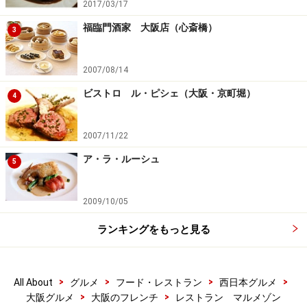
2017/03/17
福臨門酒家 大阪店（心斎橋）
3
2007/08/14
ビストロ ル・ピシェ（大阪・京町堀）
4
2007/11/22
ア・ラ・ルーシュ
5
2009/10/05
ランキングをもっと見る
>
>
>
>
All About
グルメ
フード・レストラン
西日本グルメ
>
>
大阪グルメ
大阪のフレンチ
レストラン マルメゾン