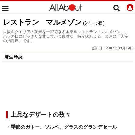
レストラン マルメゾン
(3ページ目)
大阪キタエリアの夜景を一望できるホテルレストラン「マルメゾン」。
ハレの日にピッタリな非日常かつ優雅な一時が味わえる、まさに「天空
の指定席」です。
更新日：
2007年03月19日
麻生 玲央
上品なデザートの数々
・季節のガトー、ソルベ、グラスのグランデセール