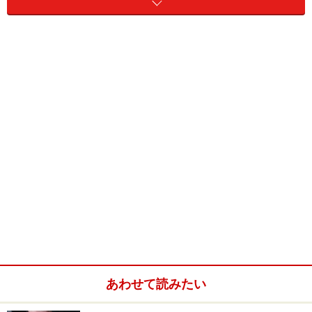
⇒
食欲をそそるガーリックソース！
※記事内容は執筆時点のものです。最新の内容をご確認くださ
い。
次のページへ
1
/
7
あわせて読みたい