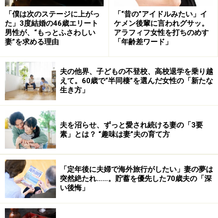
「僕は次のステージに上がっ
「“昔の”アイドルみたい」イ
た」3度結婚の46歳エリート
ケメン後輩に言われグサッ。
男性が、“もっとふさわしい
アラフィフ女性を打ちのめす
妻”を求める理由
「年齢差ワード」
夫の他界、子どもの不登校、高校退学を乗り越
えて。60歳で“半同棲”を選んだ女性の「新たな
生き方」
夫を沼らせ、ずっと愛され続ける妻の「3要
素」とは？ “趣味は妻”夫の育て方
「定年後に夫婦で海外旅行がしたい」妻の夢は
突然絶たれ……。貯蓄を優先した70歳夫の「深
い後悔」