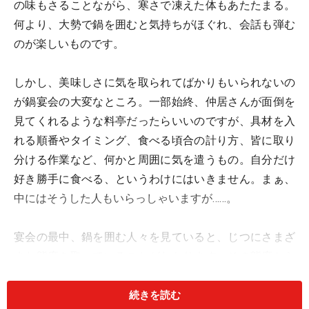
の味もさることながら、寒さで凍えた体もあたたまる。
何より、大勢で鍋を囲むと気持ちがほぐれ、会話も弾む
のが楽しいものです。
しかし、美味しさに気を取られてばかりもいられないの
が鍋宴会の大変なところ。一部始終、仲居さんが面倒を
見てくれるような料亭だったらいいのですが、具材を入
れる順番やタイミング、食べる頃合の計り方、皆に取り
分ける作業など、何かと周囲に気を遣うもの。自分だけ
好き勝手に食べる、というわけにはいきません。まぁ、
中にはそうした人もいらっしゃいますが……。
宴会の最中、鍋を囲む人々を見ていると、じつにさまざ
まな態度を取っていることがわかります。その態度から
は、その人の性格や恋愛傾向がわかってしまうので
す！ そこで今回は、鍋を囲んだ時の態度から、相性を
続きを読む