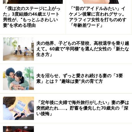
次のページへ
1
/
6
「僕は次のステージに上がっ
「“昔の”アイドルみたい」イ
た」3度結婚の46歳エリート
ケメン後輩に言われグサッ。
男性が、“もっとふさわしい
アラフィフ女性を打ちのめす
妻”を求める理由
「年齢差ワード」
夫の他界、子どもの不登校、高校退学を乗り越
えて。60歳で“半同棲”を選んだ女性の「新たな
生き方」
夫を沼らせ、ずっと愛され続ける妻の「3要
素」とは？ “趣味は妻”夫の育て方
「定年後に夫婦で海外旅行がしたい」妻の夢は
突然絶たれ……。貯蓄を優先した70歳夫の「深
い後悔」