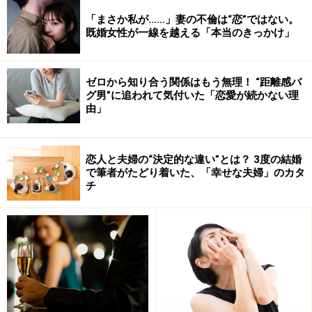
「まさか私が……」妻の不倫は“恋”ではない。
既婚女性が一線を越える「本当のきっかけ」
ゼロから知り合う関係はもう無理！ “距離感バ
取り分けは大得意
グ男”に追われて気付いた「恋愛が続かない理
由」
⇒
取り分けや後片付けなどで活躍する“奉公人”
恋人と夫婦の“決定的な違い”とは？ 3度の結婚
で筆者がたどり着いた、「幸せな夫婦」のカタ
チ
あとは任せた！
⇒
すべて人任せ、自分は食べるだけの“お殿様”
※記事内容は執筆時点のものです。最新の内容をご確認くださ
い。