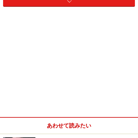
分析してみましょう。
では早速、診断スタート！ 性格や相性を知りたい相
手、もしくはご自分に当てはまるものを、以下の4つの
中から選んでクリックしてください。
とにかく仕切る鍋奉行タイプ
⇒
とにかく仕切って人に手を出させない“鍋奉行”
食べるときしか手は出さない！！
あわせて読みたい
⇒
手は出さないけど口を出す“お代官”