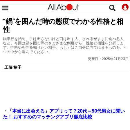
“鍋”を囲んだ時の態度でわかる性格と相
性
鍋奉行を始め、手は出さないけど口は出す人、されるがままに食べる人
など、今回は鍋を囲む際のさまざまな態度から、性格と相性を分析しま
す。性格や相性を知りたい相手、もしくはご自分に当てはまるものを、4
つの中から選んでください。
更新日：
2025年01月23日
工藤 祐子
・
「本当に出会える」アプリって？20代～50代男女に聞い
た！ おすすめのマッチングアプリ徹底比較