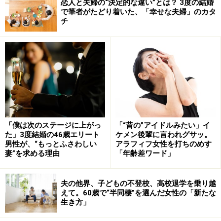
恋人と夫婦の“決定的な違い”とは？ 3度の結婚
で筆者がたどり着いた、「幸せな夫婦」のカタ
チ
「僕は次のステージに上がっ
「“昔の”アイドルみたい」イ
た」3度結婚の46歳エリート
ケメン後輩に言われグサッ。
男性が、“もっとふさわしい
アラフィフ女性を打ちのめす
妻”を求める理由
「年齢差ワード」
夫の他界、子どもの不登校、高校退学を乗り越
えて。60歳で“半同棲”を選んだ女性の「新たな
生き方」