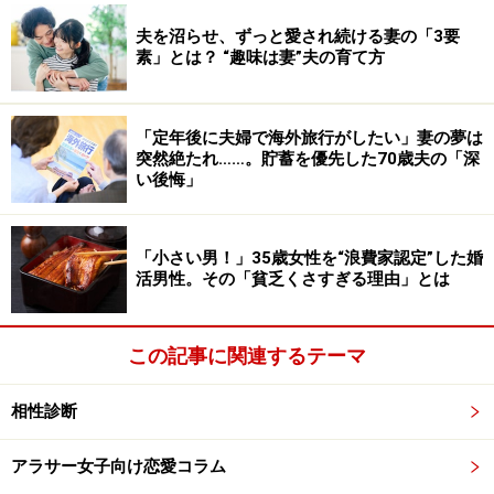
夫を沼らせ、ずっと愛され続ける妻の「3要
素」とは？ “趣味は妻”夫の育て方
「定年後に夫婦で海外旅行がしたい」妻の夢は
突然絶たれ……。貯蓄を優先した70歳夫の「深
い後悔」
「小さい男！」35歳女性を“浪費家認定”した婚
活男性。その「貧乏くさすぎる理由」とは
この記事に関連するテーマ
相性診断
アラサー女子向け恋愛コラム