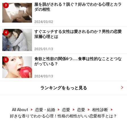
服を脱がされる？脱ぐ？好みでわかる心理とカラ
3
ダの相性
2024/03/02
すぐエッチする女性は愛されるのか？男性の恋愛
4
深層心理とは
2025/01/13
食欲と性欲の関係6つ……食事は性的なこととつな
5
がっている？
2024/03/13
ランキングをもっと見る
>
>
>
>
>
All About
恋愛・結婚
恋愛
恋愛
相性診断
好きな香りでわかる心理！性格の相性がいい恋愛相手とは？