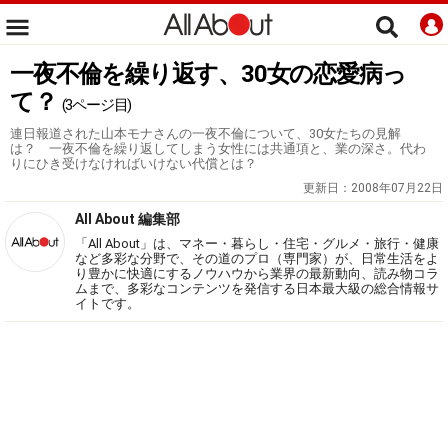
一夜不倫を繰り返す、30女の恋愛病っ
て？
(3ページ目)
連日報道された山本モナさんの一夜不倫について、30女たちの見解
は？ 一夜不倫を繰り返してしまう女性には共通項と、業の深さ。代わ
りにひき受けなければいけない代償とは？
更新日：
2008年07月22日
All About 編集部
「All About」は、マネー・暮らし・住宅・グルメ・旅行・健康
など多彩な分野で、その道のプロ（専門家）が、日常生活をよ
り豊かに快適にするノウハウから業界の最新動向、読み物コラ
ムまで、多彩なコンテンツを発信する日本最大級の総合情報サ
イトです。