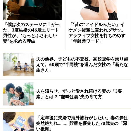
「僕は次のステージに上がっ
「“昔の”アイドルみたい」イ
た」3度結婚の46歳エリート
ケメン後輩に言われグサッ。
男性が、“もっとふさわしい
アラフィフ女性を打ちのめす
妻”を求める理由
「年齢差ワード」
夫の他界、子どもの不登校、高校退学を乗り越
えて。60歳で“半同棲”を選んだ女性の「新たな
生き方」
夫を沼らせ、ずっと愛され続ける妻の「3要
素」とは？ “趣味は妻”夫の育て方
「定年後に夫婦で海外旅行がしたい」妻の夢は
突然絶たれ……。貯蓄を優先した70歳夫の「深
い後悔」