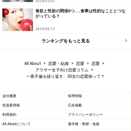
2024/03/02
食欲と性欲の関係6つ……食事は性的なこととつな
5
がっている？
2024/03/13
ランキングをもっと見る
>
>
>
>
All About
恋愛・結婚
恋愛
恋愛
>
アラサー女子向け恋愛コラム
一夜不倫を繰り返す、30女の恋愛病って？
会社概要
採用情報
投資家情報
広告掲載
利用規約
プライバシーポリシー
All Aboutについて
著作権・商標・免責