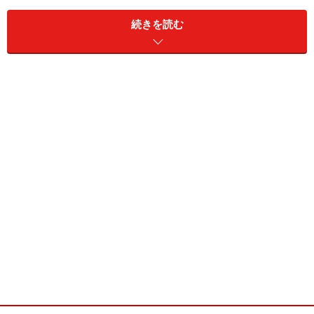
ささ、人目もはばからず肉食主張が許される花見合コン
続きを読む
へ。その、傾向と対策を４つの論点でお届けします。
→まずはリサーチ系論点から
※記事内容は執筆時点のものです。最新の内容をご確認くださ
い。
次のページへ
1
/
5