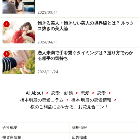
2023/03/11
飽きる美人・飽きない美人の境界線とは？ ルック
3
ス抜きの美人論
2024/04/11
恋人未満で手を繋ぐタイミングは？握り方でわか
4
る相手の気持ち
2023/11/24
>
>
>
>
All About
恋愛・結婚
恋愛
恋愛
>
>
橋本明彦の恋愛コラム
橋本 明彦の恋愛情報
桜のご利益にあやかる、お花見合コン！
会社概要
採用情報
投資家情報
広告掲載