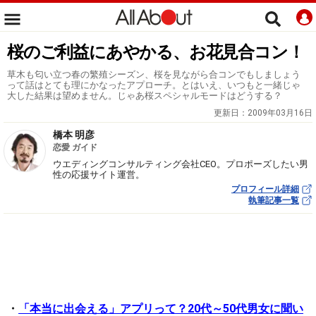
桜のご利益にあやかる、お花見合コン！
草木も匂い立つ春の繁殖シーズン、桜を見ながら合コンでもしましょう
って話はとても理にかなったアプローチ。とはいえ、いつもと一緒じゃ
大した結果は望めません。じゃあ桜スペシャルモードはどうする？
更新日：
2009年03月16日
橋本 明彦
恋愛 ガイド
ウエディングコンサルティング会社CEO。プロポーズしたい男
性の応援サイト運営。
プロフィール詳細
執筆記事一覧
・
「本当に出会える」アプリって？20代～50代男女に聞い