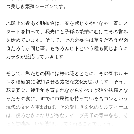
つ美しき繁殖シーズンです。
地球上の数ある動植物は、春を感じるやいなや一斉にス
タートを切って、我先にと子孫の繁栄にむけてその営み
を始めています。そして、その必要性は草食だろうが肉
食だろうが同じ事。もちろんヒトという種も同じように
カラダが反応していきます。
そして、私たちの国には桜の花とともに、その春ホルモ
ンを積極的に増加させる素敵な文化があります。そう、
花見宴会。幾千年も育まれながらすべてが治外法権とな
ったその宴に、すでに市民権を持っている合コンという
現代の文化を重ねれば、その愛しき文化のミルフィーユ
は、後ろむきになりがちなナイーブ男子の背中をも、そ
っと甘噛み、いや後押ししてくれることでしょう。