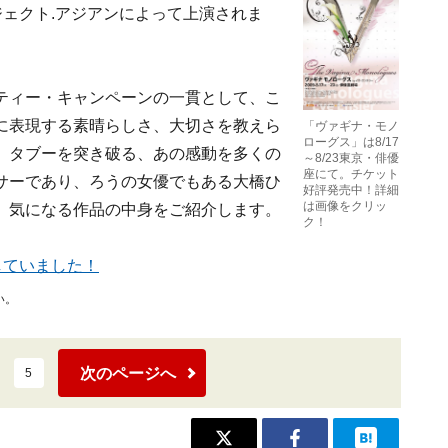
ジェクト.アジアンによって上演されま
ティー・キャンペーンの一貫として、こ
に表現する素晴らしさ、大切さを教えら
「ヴァギナ・モノ
ローグス」は8/17
、タブーを突き破る、あの感動を多くの
～8/23東京・俳優
座にて。チケット
サーであり、ろうの女優でもある大橋ひ
好評発売中！詳細
は画像をクリッ
、気になる作品の中身をご紹介します。
ク！
していました！
い。
次のページへ
5