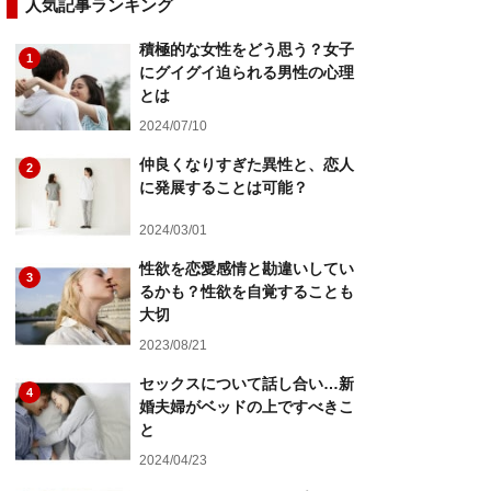
人気記事ランキング
積極的な女性をどう思う？女子
1
にグイグイ迫られる男性の心理
とは
2024/07/10
仲良くなりすぎた異性と、恋人
2
に発展することは可能？
2024/03/01
性欲を恋愛感情と勘違いしてい
3
るかも？性欲を自覚することも
大切
2023/08/21
セックスについて話し合い…新
4
婚夫婦がベッドの上ですべきこ
と
2024/04/23