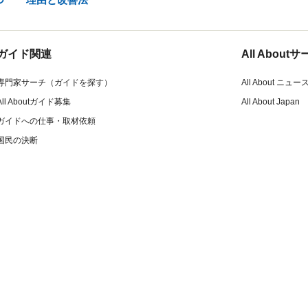
ガイド関連
All Abou
専門家サーチ（ガイドを探す）
All About ニュー
All Aboutガイド募集
All About Japan
ガイドへの仕事・取材依頼
国民の決断