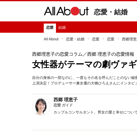
恋愛・結婚
恋愛
結婚
All About
恋愛・結婚
恋愛
恋愛
西郷理恵
西郷理恵子の恋愛コラム
／西郷 理恵子の恋愛情報
女性器がテーマの劇ヴァ
自分の身体の一部なのに、一度もその名を呼んだことのない秘
上演決定！プロデューサー兼女優の大橋ひろえさんにインタビ
西郷 理恵子
恋愛 ガイド
カップルコンサルタント。男女の愛と幸せについ