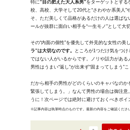
特に
“目の肥えた大人系男”
をターゲットとする
校、高校、大学そして20代と“さわやか系美人”や
そ、ただ美しくて品格があるだけの人は選ばな
ールが抜群に面白い相手を“一生モノ”として大
その“内面の個性”を優先して外見的な女性の美
ラ”は大切なのです。
ところが1つだけ気をつけ
ではない人がいるからです。ノリや話力がある
男性はうまい“返し”が出来ず“固まってしまう”
だから相手の男性がどのくらいのキャパなのか
緊張してしまう。」なんて男性の場合は御注意
うに！次ページでは絶対に避けておくべきポイ
※記事内容は執筆時点のものです。最新の内容をご確認くださ