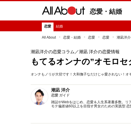
恋愛・結婚
恋愛
結婚
All About
恋愛・結婚
恋愛
恋愛
潮凪洋介
潮凪洋介の恋愛コラム
／潮凪 洋介の恋愛情報
もてるオンナの”オモロセ
オンナもノリが大切です！大和撫子なだけじゃ愛されない！オ
潮凪 洋介
恋愛 ガイド
雑誌やWebをはじめ、恋愛＆人生系著書多数。リ
モテ偏差値60以上を目指す男女のための実践型 恋