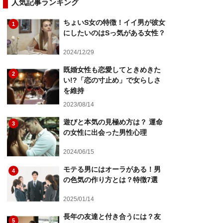
人気記事ランキング
ちょいS女の特徴！イイ男が彼女
1
にしたいのはSっ気がある女性？
2024/12/29
既婚女性も恋愛してときめきた
2
い!?「恋の寸止め」で女らしさ
を維持
2023/08/14
遊びと本気の見極め方は？ 運命
3
の女性に出会った男性心理
2024/06/15
モテる男にはオーラがある！男
4
の色気の作り方とは？特徴7選
2025/01/14
長年の友達と付き合うには？友
5