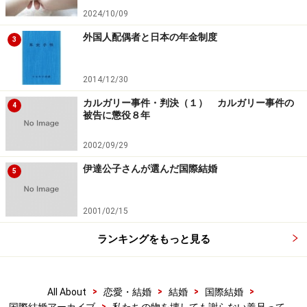
2024/10/09
外国人配偶者と日本の年金制度
3
2014/12/30
カルガリー事件・判決（１） カルガリー事件の
4
被告に懲役８年
2002/09/29
伊達公子さんが選んだ国際結婚
5
2001/02/15
ランキングをもっと見る
>
>
>
>
All About
恋愛・結婚
結婚
国際結婚
>