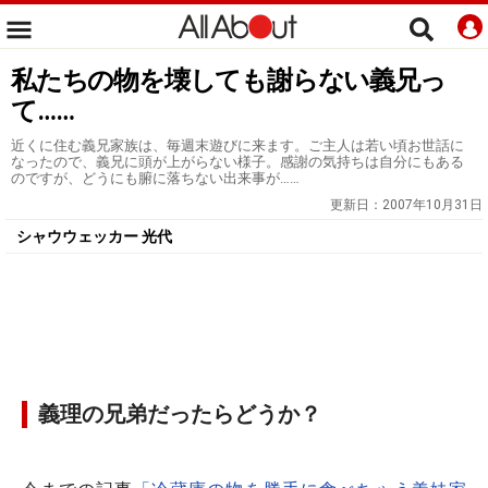
私たちの物を壊しても謝らない義兄っ
て……
近くに住む義兄家族は、毎週末遊びに来ます。ご主人は若い頃お世話に
なったので、義兄に頭が上がらない様子。感謝の気持ちは自分にもある
のですが、どうにも腑に落ちない出来事が……
更新日：
2007年10月31日
シャウウェッカー 光代
義理の兄弟だったらどうか？