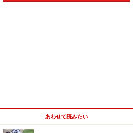
前回のA子さんと同様、やはり毎週末、お義兄さんがB子
さんたちのアパートにいらっしゃるそうなのですね、ご
家族で。そして夕ご飯を一緒に食べていくのだそうで
す。食べる物は、主にB子さんとご主人が用意するそう
ですが、時々お義兄さん夫婦が買ってきてくれることも
あるとか。
お義兄さんには３人男の子がいるので、そりゃあもう賑
やかだそう。そのうえ、３回に１回くらいは、お義兄さ
んのお友達も連れてくるとかで、家計的にはちょっと厳
しい状態になってしまうそうです。
ご主人はとっても優しく素直な方で、こちらに出てきた
時からずっとお義兄さん夫婦のお世話になっていたの
あわせて読みたい
で、頭が上がらない感じもあるようなのですね。何でも
お義兄さんに“言われるがまま”みたいな……。