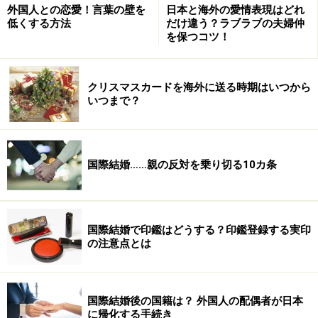
外国人との恋愛！言葉の壁を
日本と海外の愛情表現はどれ
低くする方法
だけ違う？ラブラブの夫婦仲
を保つコツ！
クリスマスカードを海外に送る時期はいつから
いつまで？
国際結婚……親の反対を乗り切る10カ条
B子さんが大事にしていた物に、とんでもないことが……
国際結婚で印鑑はどうする？印鑑登録する実印
※記事内容は執筆時点のものです。最新の内容をご確認くださ
の注意点とは
い。
国際結婚後の国籍は？ 外国人の配偶者が日本
次のページへ
1
/
2
に帰化する手続き