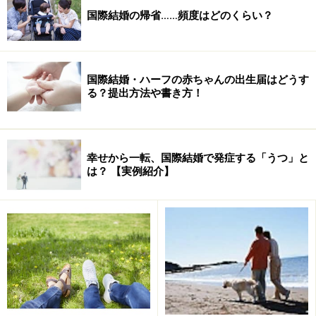
それに「今までのお返しをしたい」という気持ちもある
国際結婚の帰省……頻度はどのくらい？
ようなのです。仕事が見つかり軌道に乗るまでは、生活
面でもあれこれサポートをしてもらっていたみたいです
から。
国際結婚・ハーフの赤ちゃんの出生届はどうす
る？提出方法や書き方！
そんな話を何度も聞かされていたB子さんなので、ご主
人の心情は充分理解できるのですが、それでも「たまに
は週末２人だけで過ごしたい！」と思うことがあるそう
幸せから一転、国際結婚で発症する「うつ」と
です。まあ、無理もありません。
は？ 【実例紹介】
B子さんも優しい方なので、そういう思いは胸に秘め、
ガマンをしていたらしいのですが、ある日、とうとうキ
レそうになる出来事が……。