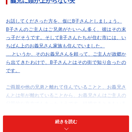
義兄に頭が上がらない夫
お話してくださった方を、仮にB子さんとしましょう。
B子さんのご主人はご兄弟がたいへん多く、彼はその末
っ子だそうです。そしてB子さんたちが住む市には、い
ちばん上のお義兄さん家族も住んでいました。
……というか、そのお義兄さんを頼って、ご主人が故郷か
ら出てきたわけで、B子さんとはその街で知り合ったの
です。
ご両親や他の兄弟と離れて住んでいることと、お義兄さ
んとは年が離れていることから、お義兄さんはご主人の
父親的な存在でもあったようです。結婚するときもいろ
いろしてもらったし、心強くもあったので、B子さんも
たいへん感謝はしているそうなのですが……。
続きを読む