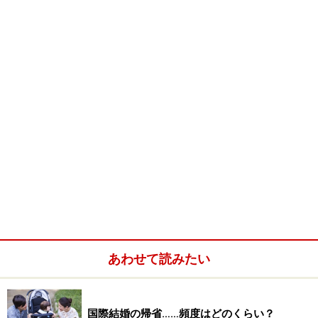
にA子さんとしましょう。
まだ若いお２人は共働きでがんばっているのですが、近
くにご主人の妹さんも住んでいるのだそうです。兄妹仲
は良くて、結婚前から知っていたし、よく行き来はして
いたというのですが、ある時、ふと気がつくと……
特に結婚後、義妹が２人の新居アパートを訪ねてくる回
数が多くなってきたのだそうです。それも、必ず夕食
時。そして、外食しようとお兄さんを誘うのだそうで
す。
妹に甘い夫は、たいていOKして、出かけることになって
しまいます。そして、バイト生活の妹の分まで払ってあ
げちゃうのですって。
あわせて読みたい
高いレストランに行くわけではありませんが、将来子供
ができた時のために節約生活を心がけているA子さんと
国際結婚の帰省……頻度はどのくらい？