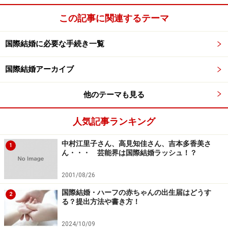
けたりするのです。妹の分まで払ってあげるのは、実は
この記事に関連するテーマ
アナタに、兄貴らしく振る舞うカッコいいところを見せ
たいという気持ちもあるのではないでしょうか？
国際結婚に必要な手続き一覧
仲のいい兄妹ほど、こういうことが起こりがちです。特
国際結婚アーカイブ
に、妹さんがまだ独身であったり、ボーイフレンドがい
ない状態だったりすると、お兄さんが疑似恋人のように
他のテーマも見る
なっていたりするので（義妹本人は意識していなくて
人気記事ランキング
も）、兄嫁に対抗意識を燃やしたり、ジェラシーを感じ
たりするのでしょうね。
中村江里子さん、高見知佳さん、吉本多香美さ
1
ん・・・ 芸能界は国際結婚ラッシュ！？
でも、これはたいてい一時的なもので、やがて彼女が結
2001/08/26
婚したりボーイフレンドができたりすると、コロッと変
国際結婚・ハーフの赤ちゃんの出生届はどうす
わりますから、しばし辛抱して待つしかありません。
2
る？提出方法や書き方！
2024/10/09