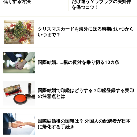
低くする方法
だけ違う？ラブラブの夫婦仲
かも、ぶら下がるように。テーブルではちゃっかり隣に
を保つコツ！
座ったりして、体ごとお兄さんのほうを向いて、独占す
るかのように話す。さらに、まだ言語がそれほど堪能で
クリスマスカードを海外に送る時期はいつから
ないA子さんにはキャッチできないほどのスピードで話
いつまで？
されるので、会話に入っていくことができないそうで
す。
国際結婚……親の反対を乗り切る10カ条
この妹さんの態度には、明らかに、そう“ヤキモチ”が含
まれていますよね。
女性はそういうことに敏感なので、すぐ察知することが
国際結婚で印鑑はどうする？印鑑登録する実印
できるのですが、おそらくご主人はそこまで気が付いて
の注意点とは
いないと思います。その辺は、甘え上手な妹さんの巧み
な部分でもあるのでしょう。
国際結婚後の国籍は？ 外国人の配偶者が日本
ご主人としては、２人に仲良くなってほしいという思い
に帰化する手続き
があるので、妹とも今まで通りに接するし、一緒に出か