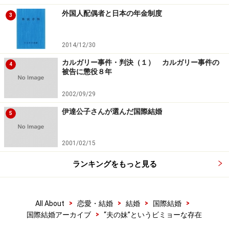
外国人配偶者と日本の年金制度
3
2014/12/30
カルガリー事件・判決（１） カルガリー事件の
4
被告に懲役８年
2002/09/29
伊達公子さんが選んだ国際結婚
5
2001/02/15
実は私にも義妹がいます♪ その関係は……？
ランキングをもっと見る
>
>
>
>
All About
恋愛・結婚
結婚
国際結婚
※記事内容は執筆時点のものです。最新の内容をご確認くださ
い。
>
国際結婚アーカイブ
“夫の妹”というビミョーな存在