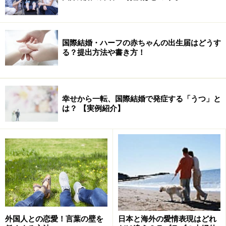
しては、無駄な出費は避けたいと思うのが当然。「たま
の外食なら気分転換にもなるし、私も好きだけど……」と
前置きをしつつ、「週末当然のように来られたり、週１
国際結婚・ハーフの赤ちゃんの出生届はどうす
回以上となると、ちょっと多いかなあと……」
る？提出方法や書き方！
バイトとはいえ義妹だって働いているんだし、「たまに
は自分の分は出せば？」と、腹の中では思ってしまうそ
幸せから一転、国際結婚で発症する「うつ」と
うです。
は？ 【実例紹介】
しかし、兄貴風を吹かせたがるご主人の気持ちも、分か
らないではないのだとか……。
義妹のヤキモチ？
お金以上に気になるのが、妹さんの態度。とにかくお兄
外国人との恋愛！言葉の壁を
日本と海外の愛情表現はどれ
さんにベッタベタらしいのです。歩く時は腕を組む。し