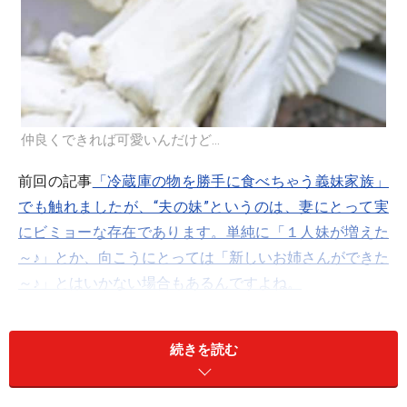
仲良くできれば可愛いんだけど…
前回の記事
「冷蔵庫の物を勝手に食べちゃう義妹家族」
でも触れましたが、“夫の妹”というのは、妻にとって実
にビミョーな存在であります。単純に「１人妹が増えた
～♪」とか、向こうにとっては「新しいお姉さんができた
～♪」とはいかない場合もあるんですよね。
前回の友人の例だけでなく、そのほかにもいろいろと耳
にしています。
続きを読む
国際結婚してご主人の国に住んでいる方のお話です。仮