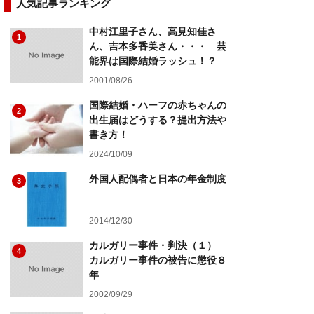
人気記事ランキング
中村江里子さん、高見知佳さ
1
ん、吉本多香美さん・・・ 芸
能界は国際結婚ラッシュ！？
2001/08/26
国際結婚・ハーフの赤ちゃんの
2
出生届はどうする？提出方法や
書き方！
2024/10/09
外国人配偶者と日本の年金制度
3
2014/12/30
カルガリー事件・判決（１）
4
カルガリー事件の被告に懲役８
年
2002/09/29