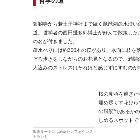
哲学の道
銀閣寺から若王子神社まで続く琵琶湖疎水沿い
道。哲学者の西田幾多郎博士が好んで散策した
の名が付きました。
疎水べりには約300本の桜があり、水面に枝を
ぞろ歩きをしながらのお花見となるので、満開
人込みのストレスはそれほど感じずにすむのが
桜の見頃を過ぎた
埋め尽くす花びら
の風景”であるか
しめるスポットで
散策ルートには洒落たカフェやレス
トランも