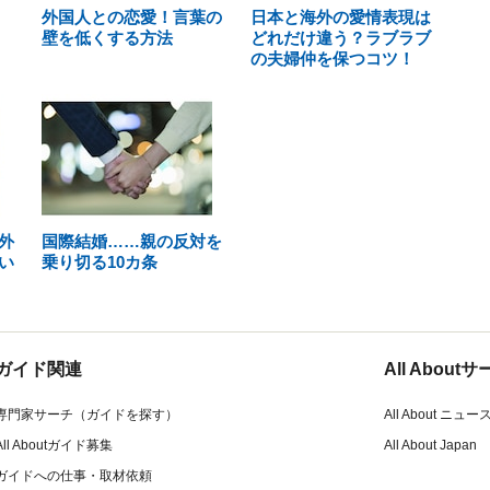
外国人との恋愛！言葉の
日本と海外の愛情表現は
壁を低くする方法
どれだけ違う？ラブラブ
の夫婦仲を保つコツ！
外
国際結婚……親の反対を
い
乗り切る10カ条
ガイド関連
All Abou
専門家サーチ（ガイドを探す）
All About ニュー
All Aboutガイド募集
All About Japan
ガイドへの仕事・取材依頼