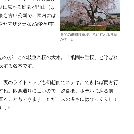
側に広がる庭園が円山（ま
最も古い公園で、園内には
ヤマザクラなど約850本
昼間の祇園枝垂桜。風に揺れる風情
が美しい
るのが、この枝垂れ桜の大木。「祇園枝垂桜」と呼ばれ
表する名木です。
、夜のライトアップも幻想的でステキ。できれば両方行
すね。四条通りに近いので、夕食後、ホテルに戻る前
寄ることもできます。ただ、人の多さにはびっくりして
ょう♪