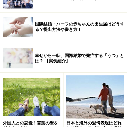
国際結婚・ハーフの赤ちゃんの出生届はどうす
でも、日本の温泉文化は独特だと思うのです。そもそ
る？提出方法や書き方！
も“日本人は風呂好き”という大前提がありますが、なに
がどう独特なのか、考えてみました。
幸せから一転、国際結婚で発症する「うつ」と
海外では、温水プールのようになっている温泉が多いの
は？ 【実例紹介】
に対し、日本では……
水着などは着用しないで、裸で入る
基本的に男女別
お湯が熱め
硫黄など成分の香りが強い
プールスタイルは少ない
外国人との恋愛！言葉の壁を
日本と海外の愛情表現はどれ
露天風呂も好まれ、自然の地形を利用したものが多