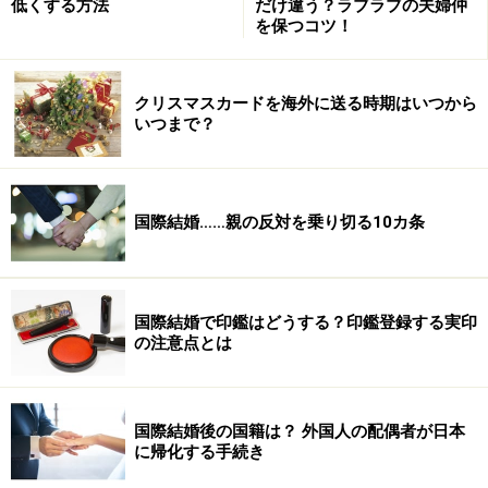
低くする方法
だけ違う？ラブラブの夫婦仲
い
を保つコツ！
温泉の数が多い
温泉旅館が独特のリラックススタイルをつくってい
クリスマスカードを海外に送る時期はいつから
いつまで？
る（浴衣で過ごす、豪華な料理、マッサージはつき
もの、など）
国際結婚……親の反対を乗り切る10カ条
→外国の人から見た日本の温泉の魅力は
次ページ
へ
国際結婚で印鑑はどうする？印鑑登録する実印
の注意点とは
※記事内容は執筆時点のものです。最新の内容をご確認くださ
い。
国際結婚後の国籍は？ 外国人の配偶者が日本
次のページへ
1
/
5
に帰化する手続き