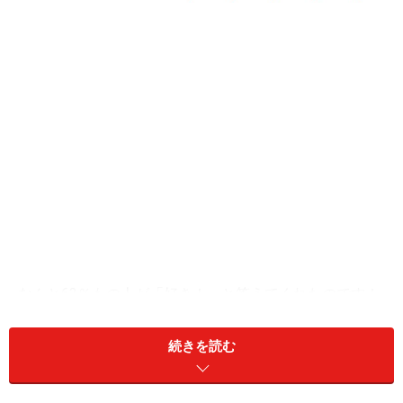
なんと63％もの人が「好き！」と答えてくれたのです！
これには“温泉好き外国人”の１人である夫もビックリ。
彼の予想は50％でしたからねえ（たぶん、ひいき目にみ
続きを読む
て）。それをかなり上回る結果となりました。