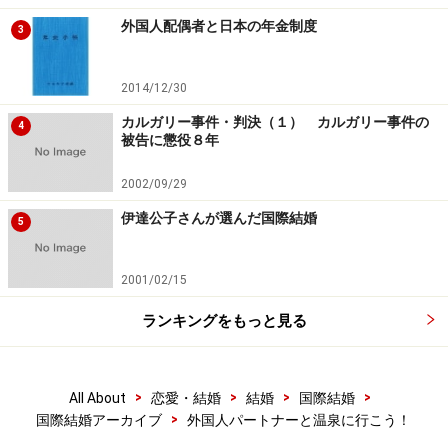
外国人配偶者と日本の年金制度
3
2014/12/30
カルガリー事件・判決（１） カルガリー事件の
4
被告に懲役８年
2002/09/29
伊達公子さんが選んだ国際結婚
5
2001/02/15
ランキングをもっと見る
>
>
>
>
All About
恋愛・結婚
結婚
国際結婚
>
国際結婚アーカイブ
外国人パートナーと温泉に行こう！