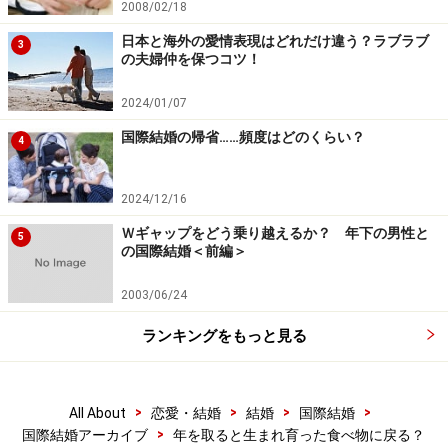
2008/02/18
日本と海外の愛情表現はどれだけ違う？ラブラブ
3
の夫婦仲を保つコツ！
2024/01/07
国際結婚の帰省……頻度はどのくらい？
4
2024/12/16
Ｗギャップをどう乗り越えるか？ 年下の男性と
5
の国際結婚＜前編＞
2003/06/24
ランキングをもっと見る
>
>
>
>
All About
恋愛・結婚
結婚
国際結婚
>
国際結婚アーカイブ
年を取ると生まれ育った食べ物に戻る？