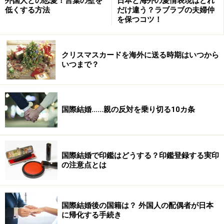
外国人との恋愛！言葉の壁を
日本と海外の愛情表現はどれ
低くする方法
だけ違う？ラブラブの夫婦仲
を保つコツ！
次のページへ
1
/
2
クリスマスカードを海外に送る時期はいつから
いつまで？
国際結婚……親の反対を乗り切る10カ条
国際結婚で印鑑はどうする？印鑑登録する実印
の注意点とは
国際結婚後の国籍は？ 外国人の配偶者が日本
に帰化する手続き