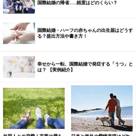
国際結婚の帰省……頻度はどのくらい？
す。
それと同様に、……と言うと飛躍があるかもしれません
が、人生の後半＝年を取ってからは、意識せずとも自然
国際結婚・ハーフの赤ちゃんの出生届はどうす
に、自分が生まれ育った食べ物が食べたくなる、とは一
る？提出方法や書き方！
般によく言われていることですね。精神科のお医者様の
コメントでも聞いたことがあります。
幸せから一転、国際結婚で発症する「うつ」と
そのことが国際結婚カップルに与える影響とは、いった
は？ 【実例紹介】
いどんなことなのでしょうか？
→ 老後の不安が１つ増えちゃう？ 続きは次ページへ
※記事内容は執筆時点のものです。最新の内容をご確認くださ
い。