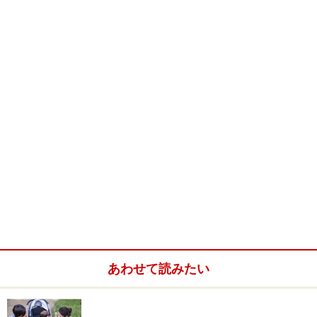
じゃ～ん！ １位はやっぱりコレです
答えは「お寿司」だそうです。
ああ、なるほど～という感じですね。
ほかにランキング上位に出てきたのは、ご飯、焼肉、ラ
ーメン、カレー、味噌汁、ステーキ、ケーキなどなど。
母の手料理、というのもありました。
和食とは限りませんが、いずれも日本の食卓や外食でお
馴染みのものばかりですね。
あわせて読みたい
意識して考えた時でさえ、出てくるものは、このように
自分が小さいときから慣れ親しんだ食べ物に集中しま