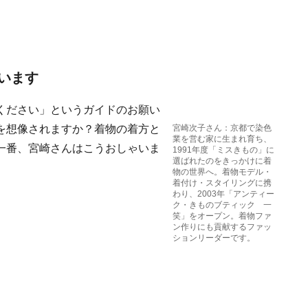
います
ください」というガイドのお願い
を想像されますか？着物の着方と
宮崎次子さん：京都で染色
業を営む家に生まれ育ち、
一番、宮崎さんはこうおしゃいま
1991年度「ミスきもの」に
選ばれたのをきっかけに着
物の世界へ。着物モデル・
着付け・スタイリングに携
わり、2003年「アンティー
ク・きものブティック 一
笑」をオープン。着物ファ
ン作りにも貢献するファッ
ションリーダーです。