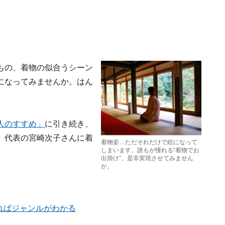
もの、着物の似合うシーン
になってみませんか。はん
人のすすめ」
に引き続き、
」代表の
宮崎次子
さんに着
着物姿…ただそれだけで絵になって
しまいます。誰もが憧れる“着物でお
出掛け”。是非実現させてみません
か。
ればジャンルがわかる