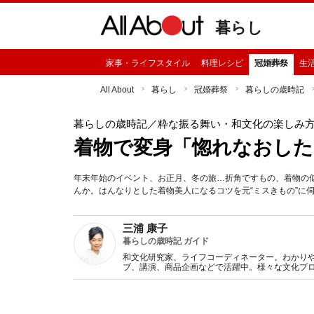
暮らし
家事・ライフスタイル
料理レシピ
冠婚葬祭
生
All About
暮らし
冠婚葬祭
暮らしの歳時記
暮らしの歳時記
／粋な振る舞い・和文化の楽しみ
着物で変身「惚れなおし
年末年始のイベント、お正月、冬の旅…折角ですもの、着物の
んか。はんなりとした着物美人になるコツを元“ミスきもの”に
三浦 康子
暮らしの歳時記 ガイド
和文化研究家、ライフコーディネーター。わかり
ブ、講演、商品企画などで活躍中。様々な文化プ
書多数。