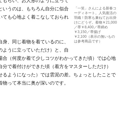
てもらい、お人形のように立って
というのは、もちろん自分に似合
「一笑」さんによる新春コ
ーディネート。人気復活の
いても心地よく着こなしておられ
羽織！防寒も兼ねてお出掛
けにどうぞ。着物￥21,000
／帯￥8,400／帯締め
￥3,150／帯揚げ
￥2,100（表示の無いもの
自身、同じ着物を着ているのに、
は参考商品です）
のように立っていただけ）と、自
場合（何度か着て少しコツがわかってきた頃）では心地
自分で着付けができた頃（着方をマスターしただけ）
せるようになった）では雲泥の差。ちょっとしたことで
着物って本当に奥が深いのです。