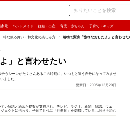
活家電
ハンドメイド
妊娠・出産
育児・赤ちゃん
子育て・キッズ
粋な振る舞い・和文化の楽しみ方
着物で変身「惚れなおしたよ」と言わせた
方
たよ」と言わせたい
似合うシーンがたくさんあるこの時期に、いつもと違う自分になってみませ
伺いました。
更新日：2005年12月20日
やすい解説と洒落た提案が支持され、テレビ、ラジオ、新聞、雑誌、ウェ
ロジェクトに携わり、子育て世代に「行事育」を提唱している。著書、監修
...続きを読む