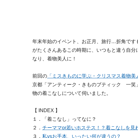
年末年始のイベント、お正月、旅行…折角です
がたくさんあるこの時期に、いつもと違う自分
なり、着物美人に！
前回の
「ミスきものに学ぶ・クリスマス着物美
京都「アンティーク・きものブティック 一笑
物の着こなしについて伺いました。
【 INDEX 】
１．「着こなし」ってなに？
２．
チーママor若いホステス！？着こなしを見
３．
私vsお手本、いったい何が違うの？