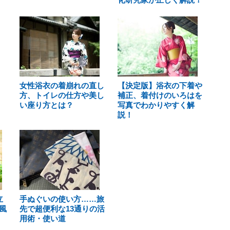
女性浴衣の着崩れの直し
【決定版】浴衣の下着や
方、トイレの仕方や美し
補正、着付けのいろはを
い座り方とは？
写真でわかりやすく解
説！
立
手ぬぐいの使い方……旅
風
先で超便利な13通りの活
用術・使い道