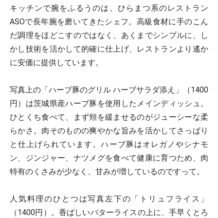
キッチンで腕をふるうのは、ひらまつ系のレストラン
ASOで長年腕を磨いてきたシェフ。高級食材に手のこん
だ調理をほどこすのではなく、あくまでシンプルに、し
かし技術を活かして的確に仕上げ、レストランより遙か
に安価に提供しています。
写真上の「ハーブ豚のグリル ハーブサラダ添え」（1400
円）は茨城県産ハーブ豚を使用したメインディッシュ。
ひとくち食べて、まず頬を緩ませるのがジューシーな柔
らかさ。肉そのものの爽やかな旨みを活かしてさっぱり
と仕上げられています。ハーブ豚はオレガノやシナモ
ン、ジンジャー、ナツメグを食べて健康に育つため、肉
特有のくさみが少なく、甘みが増しているのですって。
人気料理のひとつは写真左下の「トリュフライス」
（1400円）。香ばしいバターライスの上に、手早くとろ