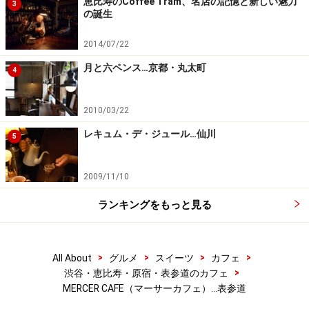
恵比寿のCoffee Tram、名店の記憶と新しい魅力
3
の誕生
2014/07/22
月と六ペンス…京都・丸太町
4
2010/03/22
レキュム・デ・ジュール…仙川
5
2009/11/10
ランキングをもっと見る
>
>
>
>
All About
グルメ
スイーツ
カフェ
>
渋谷・恵比寿・原宿・表参道のカフェ
MERCER CAFE（マーサーカフェ）…表参道