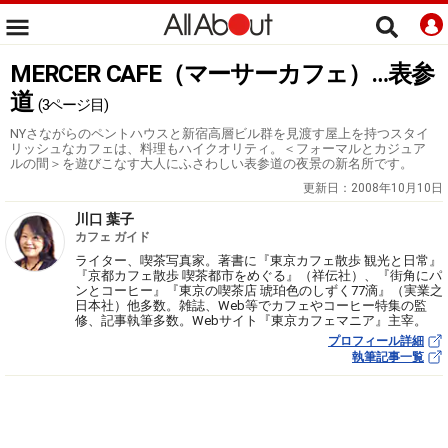
MERCER CAFE（マーサーカフェ）…表参
道
(3ページ目)
NYさながらのペントハウスと新宿高層ビル群を見渡す屋上を持つスタイ
リッシュなカフェは、料理もハイクオリティ。＜フォーマルとカジュア
ルの間＞を遊びこなす大人にふさわしい表参道の夜景の新名所です。
更新日：
2008年10月10日
川口 葉子
カフェ ガイド
ライター、喫茶写真家。著書に『東京カフェ散歩 観光と日常』
『京都カフェ散歩 喫茶都市をめぐる』（祥伝社）、『街角にパ
ンとコーヒー』『東京の喫茶店 琥珀色のしずく77滴』（実業之
日本社）他多数。雑誌、Web等でカフェやコーヒー特集の監
修、記事執筆多数。Webサイト『東京カフェマニア』主宰。
プロフィール詳細
執筆記事一覧