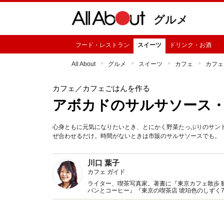
グルメ
フード・レストラン
スイーツ
ドリンク・お酒
All About
グルメ
スイーツ
カフェ
カフェ
カフェ
／カフェごはんを作る
アボカドのサルサソース
心身ともに元気になりたいとき、とにかく野菜たっぷりのサン
ぜ合わせるだけ。時間がないときは市販のサルサソースでも。
川口 葉子
カフェ ガイド
ライター、喫茶写真家。著書に『東京カフェ散歩 
パンとコーヒー』『東京の喫茶店 琥珀色のしずく
監修、記事執筆多数。Webサイト『東京カフェマ