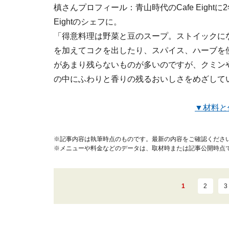
槙さんプロフィール：青山時代のCafe Eight
Eightのシェフに。
「得意料理は野菜と豆のスープ。ストイックにな
を加えてコクを出したり、スパイス、ハーブを
があまり残らないものが多いのですが、クミン
の中にふわりと香りの残るおいしさをめざして
▼材料と
※記事内容は執筆時点のものです。最新の内容をご確認くださ
※メニューや料金などのデータは、取材時または記事公開時点
1
2
3