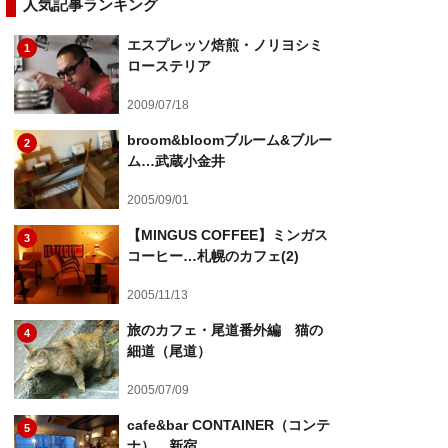
人気記事ランキング
エスプレッソ焙煎・ノリヨシミ
1
ローステリア
2009/07/18
broom&bloomブルーム&ブルー
2
ム…武蔵小金井
2005/09/01
【MINGUS COFFEE】ミンガス
3
コーヒー…札幌のカフェ(2)
2005/11/13
旅のカフェ・尾道番外編 猫の
4
細道（尾道）
2005/07/09
cafe&bar CONTAINER（コンテ
5
ナ）…新宿