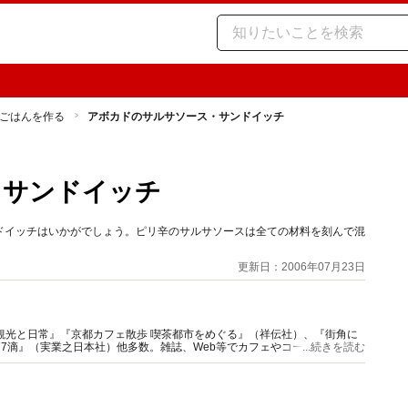
ごはんを作る
アボカドのサルサソース・サンドイッチ
・サンドイッチ
ドイッチはいかがでしょう。ピリ辛のサルサソースは全ての材料を刻んで混
更新日：2006年07月23日
観光と日常』『京都カフェ散歩 喫茶都市をめぐる』（祥伝社）、『街角に
77滴』（実業之日本社）他多数。雑誌、Web等でカフェやコーヒー特集の
...続きを読む
ニア』主宰。