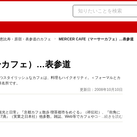
恵比寿・原宿・表参道のカフェ
MERCER CAFE（マーサーカフェ）…表参道
サーカフェ）…表参道
持つスタイリッシュなカフェは、料理もハイクオリティ。＜フォーマルとカ
新名所です。
更新日：2008年10月10日
観光と日常』『京都カフェ散歩 喫茶都市をめぐる』（祥伝社）、『街角に
77滴』（実業之日本社）他多数。雑誌、Web等でカフェやコーヒー特集の
...続きを読む
ニア』主宰。