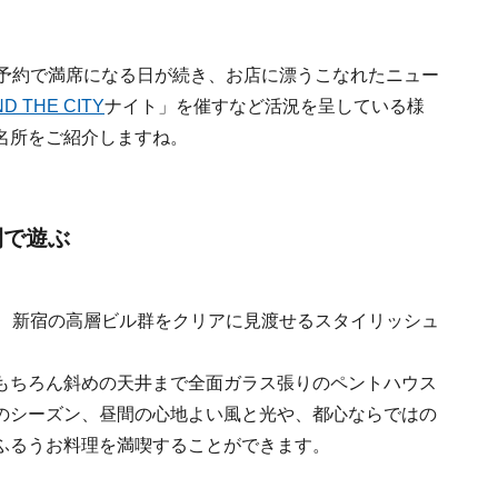
は予約で満席になる日が続き、お店に漂うこなれたニュー
ND THE CITY
ナイト」を催すなど活況を呈している様
名所をご紹介しますね。
間で遊ぶ
に、新宿の高層ビル群をクリアに見渡せるスタイリッシュ
もちろん斜めの天井まで全面ガラス張りのペントハウス
のシーズン、昼間の心地よい風と光や、都心ならではの
ふるうお料理を満喫することができます。