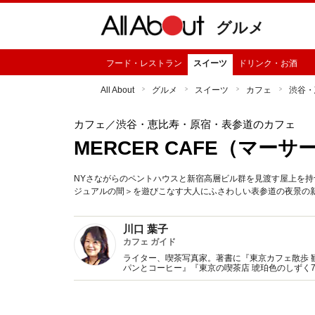
グルメ
フード・レストラン
スイーツ
ドリンク・お酒
All About
グルメ
スイーツ
カフェ
渋谷・
カフェ
／渋谷・恵比寿・原宿・表参道のカフェ
MERCER CAFE（マー
NYさながらのペントハウスと新宿高層ビル群を見渡す屋上を
ジュアルの間＞を遊びこなす大人にふさわしい表参道の夜景の
川口 葉子
カフェ ガイド
ライター、喫茶写真家。著書に『東京カフェ散歩 
パンとコーヒー』『東京の喫茶店 琥珀色のしずく
監修、記事執筆多数。Webサイト『東京カフェマ