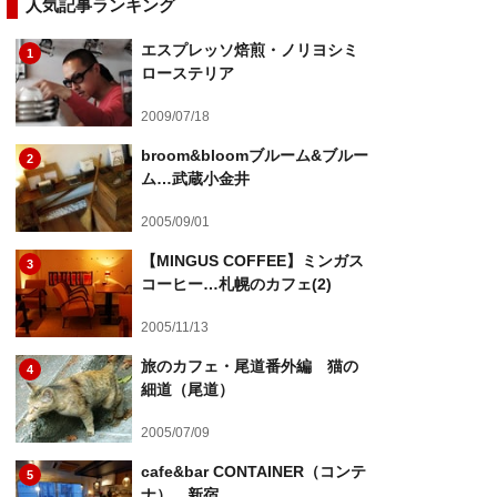
人気記事ランキング
エスプレッソ焙煎・ノリヨシミ
1
ローステリア
2009/07/18
broom&bloomブルーム&ブルー
2
ム…武蔵小金井
2005/09/01
【MINGUS COFFEE】ミンガス
3
コーヒー…札幌のカフェ(2)
2005/11/13
旅のカフェ・尾道番外編 猫の
4
細道（尾道）
2005/07/09
cafe&bar CONTAINER（コンテ
5
ナ）…新宿