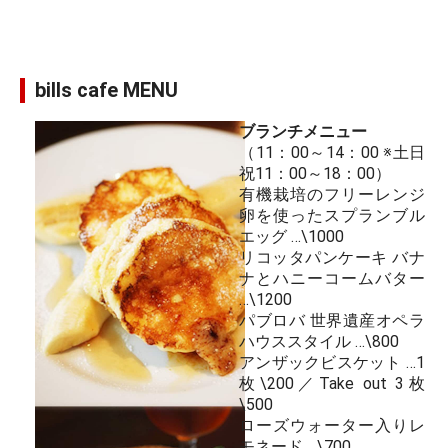
bills cafe MENU
ブランチメニュー
（11：00～14：00 ※土日
祝11：00～18：00）
有機栽培のフリーレンジ
卵を使ったスプランブル
エッグ …\1000
リコッタパンケーキ バナ
ナとハニーコームバター
…\1200
パブロバ 世界遺産オペラ
ハウススタイル …\800
アンザックビスケット …1
枚\200／Take out 3枚
\500
ローズウォーター入りレ
モネード …\700