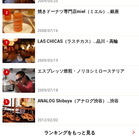
2009/05/25
焼きドーナツ専門店miel（ミエル）…銀座
2
2008/07/16
LAS CHICAS（ラスチカス）…品川・高輪
3
2009/03/19
エスプレッソ焙煎・ノリヨシミローステリア
4
2009/07/18
ANALOG Shibuya（アナログ渋谷）…渋谷
5
2012/02/02
ランキングをもっと見る