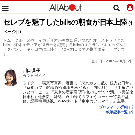
セレブを魅了したbillsの朝食が日本上陸
(4
ページ目)
トム・クルーズやディカプリオが朝食に通いつめたオーストラリアの
bills。海外メディアが世界一と絶賛するbillsのスクランブルエッグやリコ
ッタパンケーキが日本に上陸！ 10月31日までの期間限定オープンで
す。
更新日：
2007年10月12日
川口 葉子
カフェ ガイド
ライター、喫茶写真家。著書に『東京カフェ散歩 観光と日常』
『京都カフェ散歩 喫茶都市をめぐる』（祥伝社）、『街角にパ
ンとコーヒー』『東京の喫茶店 琥珀色のしずく77滴』（実業之
日本社）他多数。雑誌、Web等でカフェやコーヒー特集の監
修、記事執筆多数。Webサイト『東京カフェマニア』主宰。
プロフィール詳細
執筆記事一覧