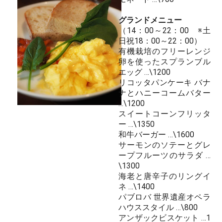
グランドメニュー
（14：00～22：00 ※土
日祝18：00～22：00）
有機栽培のフリーレンジ
卵を使ったスプランブル
エッグ …\1200
リコッタパンケーキ バナ
ナとハニーコームバター
…\1200
スイートコーンフリッタ
ー …\1350
和牛バーガー …\1600
サーモンのソテーとグレ
ープフルーツのサラダ …
\1300
海老と唐辛子のリングイ
ネ …\1400
パブロバ 世界遺産オペラ
ハウススタイル …\800
アンザックビスケット …1