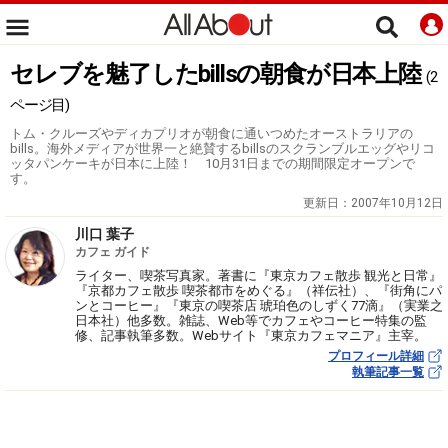
セレブを魅了したbillsの朝食が日本上陸
(2
ページ目)
トム・クルーズやディカプリオが朝食に通いつめたオーストラリアの
bills。海外メディアが世界一と絶賛するbillsのスクランブルエッグやリコ
ッタパンケーキが日本に上陸！ 10月31日までの期間限定オープンで
す。
更新日：
2007年10月12日
川口 葉子
カフェ ガイド
ライター、喫茶写真家。著書に『東京カフェ散歩 観光と日常』
『京都カフェ散歩 喫茶都市をめぐる』（祥伝社）、『街角にパ
ンとコーヒー』『東京の喫茶店 琥珀色のしずく77滴』（実業之
日本社）他多数。雑誌、Web等でカフェやコーヒー特集の監
修、記事執筆多数。Webサイト『東京カフェマニア』主宰。
プロフィール詳細
執筆記事一覧