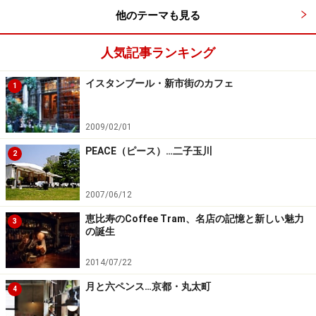
他のテーマも見る
人気記事ランキング
イスタンブール・新市街のカフェ
1
2009/02/01
PEACE（ピース）…二子玉川
2
2007/06/12
恵比寿のCoffee Tram、名店の記憶と新しい魅力
3
の誕生
2014/07/22
月と六ペンス…京都・丸太町
4