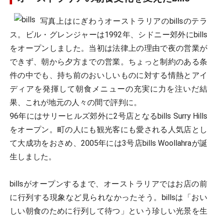
写真上はにぎわうオーストラリアのbillsのテラ
ス。ビル・グレンジャーは1992年、シドニー郊外にbills
をオープンしました。当初は法律上の理由で夜の営業が
できず、朝から夕方までの営業。ちょっと制約のある条
件の中でも、持ち前のおいしいものに対する情熱とアイ
ディアを発揮して朝食メニューの充実に力を注いだ結
果、これが地元の人々の間で評判に。
96年にはサリーヒルズ郊外に2号店となるbills Surry Hills
をオープン。町の人にも観光客にも愛される人気店とし
て大成功をおさめ、2005年には3号店bills Woollahraが誕
生しました。
billsがオープンするまで、オーストラリアではお店の前
に行列する現象など見られなかったそう。billsは「おい
しい朝食のために行列して待つ」という珍しい光景を生