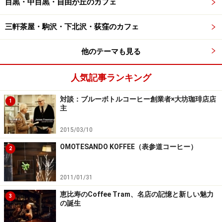
目黒・中目黒・自由が丘のカフェ
三軒茶屋・駒沢・下北沢・荻窪のカフェ
他のテーマも見る
人気記事ランキング
対談：ブルーボトルコーヒー創業者×大坊珈琲店店
1
主
2015/03/10
OMOTESANDO KOFFEE（表参道コーヒー）
2
2011/01/31
恵比寿のCoffee Tram、名店の記憶と新しい魅力
3
の誕生