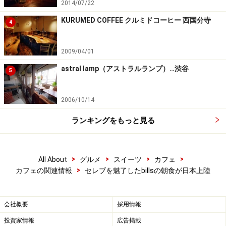
2014/07/22
KURUMED COFFEE クルミドコーヒー 西国分寺
4
2009/04/01
astral lamp（アストラルランプ）…渋谷
5
2006/10/14
ランキングをもっと見る
>
>
>
>
All About
グルメ
スイーツ
カフェ
>
カフェの関連情報
セレブを魅了したbillsの朝食が日本上陸
会社概要
採用情報
投資家情報
広告掲載