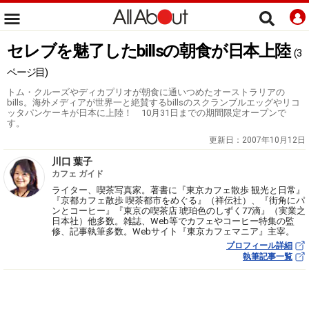
セレブを魅了したbillsの朝食が日本上陸
(3
ページ目)
トム・クルーズやディカプリオが朝食に通いつめたオーストラリアの
bills。海外メディアが世界一と絶賛するbillsのスクランブルエッグやリコ
ッタパンケーキが日本に上陸！ 10月31日までの期間限定オープンで
す。
更新日：
2007年10月12日
川口 葉子
カフェ ガイド
ライター、喫茶写真家。著書に『東京カフェ散歩 観光と日常』
『京都カフェ散歩 喫茶都市をめぐる』（祥伝社）、『街角にパ
ンとコーヒー』『東京の喫茶店 琥珀色のしずく77滴』（実業之
日本社）他多数。雑誌、Web等でカフェやコーヒー特集の監
修、記事執筆多数。Webサイト『東京カフェマニア』主宰。
プロフィール詳細
執筆記事一覧