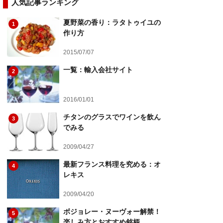
人気記事ランキング
夏野菜の香り：ラタトゥイユの
1
作り方
2015/07/07
一覧：輸入会社サイト
2
2016/01/01
チタンのグラスでワインを飲ん
3
でみる
2009/04/27
最新フランス料理を究める：オ
4
レキス
2009/04/20
ボジョレー・ヌーヴォー解禁！
5
楽しみ方とおすすめ銘柄