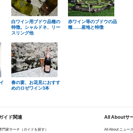
白ワイン用ブドウ品種の
赤ワイン等のブドウの品
特徴。シャルドネ、リー
種……産地と特徴
スリング他
イ
春の宴、お花見におすす
めのロゼワイン3本
ガイド関連
All Abou
専門家サーチ（ガイドを探す）
All About ニュー