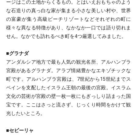
ージはこの土地からくるもの。とはいえおもちゃのよう
な石造りの真っ白な家が集まる小さな美しい村や、世界
の富豪が集う高級ビーチリゾートなどそれぞれの町に
様々な異なる特徴があり、なかなか一口では語り切れま
せん。なかでも訪れるべき町を4つ厳選してみました。
■グラナダ
アンダルシア地方で最も人気の観光名所、アルハンブラ
宮殿があるグラナダ。アラブ情緒豊かなエキゾチックな
町です。アルハンブラ宮殿は、7世紀から15世紀までス
ペインを支配したイスラム王朝の最後の宮殿。イスラム
文化の芸術が宮殿の壁一枚一枚にもぎっしり詰まった国
宝です。ここはさっと流さず、じっくり時間をかけて観
光したいところ。
■セビーリャ