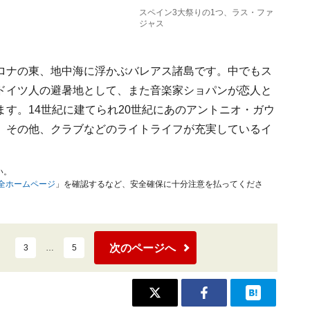
スペイン3大祭りの1つ、ラス・ファ
ジャス
ロナの東、地中海に浮かぶバレアス諸島です。中でもス
ドイツ人の避暑地として、また音楽家ショパンが恋人と
す。14世紀に建てられ20世紀にあのアントニオ・ガウ
。その他、クラブなどのライトライフが充実しているイ
。
い。
安全ホームページ
」を確認するなど、安全確保に十分注意を払ってくださ
次のページへ
3
…
5