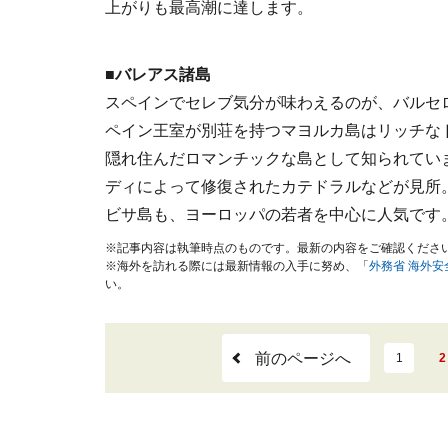
上がりも最高潮に達します。
■バレアス諸島
スペインでセレブ気分が味わえるのが、バルセ
ペイン王室が別荘を持つマヨルカ島はリッチな
隠れ住んだロマンチックな島として知られていま
ディによって修復されたカテドラルなどが見所
ビサ島も、ヨーロッパの若者を中心に人気です
※記事内容は執筆時点のものです。最新の内容をご確認くださ
※海外を訪れる際には最新情報の入手に努め、「
外務省 海外
い。
前のページへ
1
2