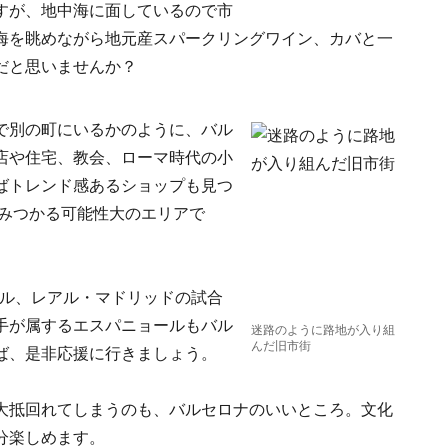
すが、地中海に面しているので市
海を眺めながら地元産スパークリングワイン、カバと一
だと思いませんか？
で別の町にいるかのように、バル
店や住宅、教会、ローマ時代の小
ばトレンド感あるショップも見つ
がみつかる可能性大のエリアで
バル、レアル・マドリッドの試合
手が属するエスパニョールもバル
迷路のように路地が入り組
んだ旧市街
ば、是非応援に行きましょう。
大抵回れてしまうのも、バルセロナのいいところ。文化
分楽しめます。