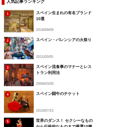
人気記事ランキング
スペイン生まれの有名ブランド
1
10選
2018/09/09
スペイン・バレンシアの火祭り
2
2011/03/05
スペイン流食事のマナーとレス
3
トラン利用法
2006/03/30
スペイン闘牛のチケット
4
2010/07/15
世界のダンス！ セクシーなもの
5
から伝統的なものまで厳選10種