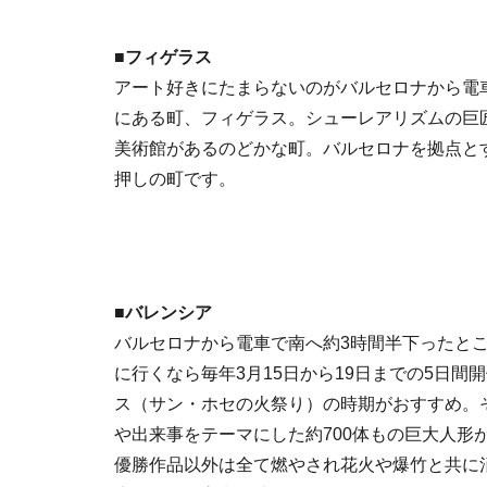
■フィゲラス
アート好きにたまらないのがバルセロナから電
にある町、フィゲラス。シューレアリズムの巨
美術館があるのどかな町。バルセロナを拠点と
押しの町です。
■バレンシア
バルセロナから電車で南へ約3時間半下ったと
に行くなら毎年3月15日から19日までの5日間
ス（サン・ホセの火祭り）の時期がおすすめ。
や出来事をテーマにした約700体もの巨大人形
優勝作品以外は全て燃やされ花火や爆竹と共に