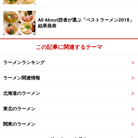
らないので、これが本当にそうなのかは何ともいえな
い。思ったほど辛くはなく（普通の人には辛いか
All About読者が選ぶ「ベストラーメン2018」
も？）、食べやすい。麺は細麺ストレート。もやしが辛
結果発表
さを程良く緩和してくれている。大きめの挽肉がゴロゴ
ロと入っている。
この記事に関連するテーマ
香家＠五反田
ラーメンランキング
ラーメン関連情報
▲汁なし担々麺セット990円（チャーシュー飯とミニ杏仁
北海道のラーメン
豆腐付き）
東北のラーメン
新代田にある私の好きな店の支店が五反田TOCビルに入
っていた。会社から近いのに気が付かなかった。2年も
関東のラーメン
前からオープンしているようだ。結構席数があるが意外
と流行っているようで、女性客（一人客含む）も多い。