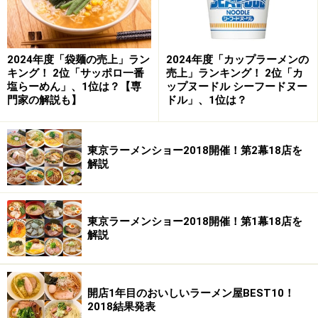
2024年度「袋麺の売上」ラン
2024年度「カップラーメンの
キング！ 2位「サッポロ一番
売上」ランキング！ 2位「カ
蒼龍唐玉堂＠目黒
塩らーめん」、1位は？【専
ップヌードル シーフードヌー
門家の解説も】
ドル」、1位は？
東京ラーメンショー2018開催！第2幕18店を
▲紅油担々麺 790円
解説
こちらは「際コーポレーション系」の店で、特に担々麺
の種類が多い。メニューには17種類の担々麺を揃えてい
東京ラーメンショー2018開催！第1幕18店を
る。私の帰り道にあるのでいろんなメニューを食べてい
解説
るが、一番最近食べたメニューを紹介しておく。
紅油担々麺は、もちうろん汁なしで「本場中国屋台の
開店1年目のおいしいラーメン屋BEST10！
味」と書かれている。もちろん中国の屋台の味なんて知
2018結果発表