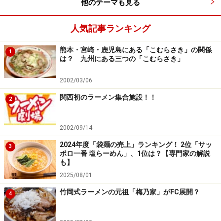
他のテーマも見る
メニューは本店とほぼ同じ。
人気記事ランキング
欲張りには麺のハーフ＆ハーフというのがあり、これを
熊本・宮崎・鹿児島にある「こむらさき」の関係
1
注文したい、と心動かされたが近いし、また来る予定も
は？ 九州にある三つの「こむらさき」
あるのでこの日は汁なし担々麺セットにした。他に麻辣
汁なし担々麺というのもあり、おそらくそちらは刺激的
2002/03/06
な辛さなのだろう。通常の汁なしは食べやすい。
関西初のラーメン集合施設！！
2
※記事内容は執筆時点のものです。最新の内容をご確認くださ
い。
2002/09/14
※メニューや料金などのデータは、取材時または記事公開時点で
の内容です。
2024年度「袋麺の売上」ランキング！ 2位「サッ
3
ポロ一番 塩らーめん」、1位は？【専門家の解説
も】
2025/08/01
次のページへ
1
/
3
竹岡式ラーメンの元祖「梅乃家」がFC展開？
4