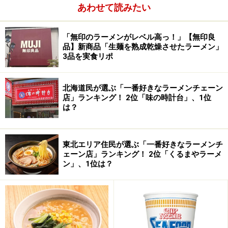
あわせて読みたい
花椒の「麻」の痺れる辛さと、唐辛子の「辣」の辛さが
「無印のラーメンがレベル高っ！」【無印良
強く、辛さに耐性のある私でも結構痺れた。実際に食べ
品】新商品「生麺を熟成乾燥させたラーメン」
終えると気さくな店員さんから「辛くなかったですか？
3品を実食リポ
よく食べられましたね？」と言われたのである。その
「刺激」としては、強烈で私はここの辛さを基準に「汁
北海道民が選ぶ「一番好きなラーメンチェーン
なし担々麺」を食べ歩くようになった。今回紹介する中
店」ランキング！ 2位「味の時計台」、1位
は？
では一番辛い。
東北エリア住民が選ぶ「一番好きなラーメンチ
ェーン店」ランキング！ 2位「くるまやラーメ
ン」、1位は？