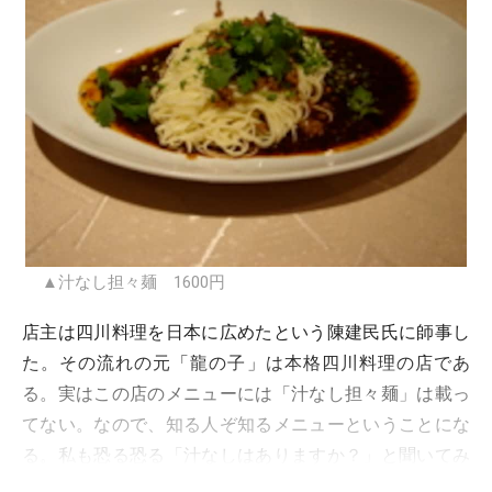
▲汁なし担々麺 1600円
店主は四川料理を日本に広めたという陳建民氏に師事し
た。その流れの元「龍の子」は本格四川料理の店であ
る。実はこの店のメニューには「汁なし担々麺」は載っ
てない。なので、知る人ぞ知るメニューということにな
る。私も恐る恐る「汁なしはありますか？」と聞いてみ
たら「ありますよ～」と明るく答えていただき、それを