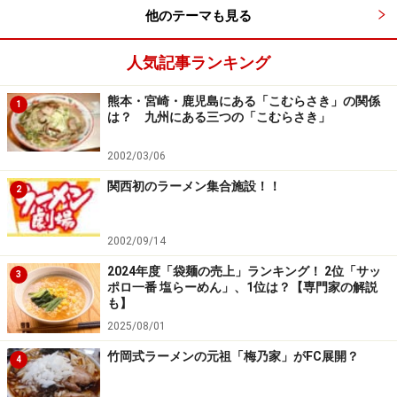
他のテーマも見る
人気記事ランキング
熊本・宮崎・鹿児島にある「こむらさき」の関係
1
は？ 九州にある三つの「こむらさき」
2002/03/06
関西初のラーメン集合施設！！
2
2002/09/14
2024年度「袋麺の売上」ランキング！ 2位「サッ
3
ポロ一番 塩らーめん」、1位は？【専門家の解説
も】
2025/08/01
竹岡式ラーメンの元祖「梅乃家」がFC展開？
4