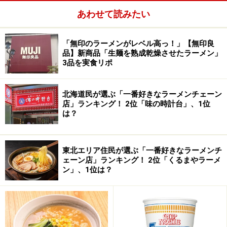
こで店主が新聞を読んでいました。「今日は開けるので
あわせて読みたい
しょうか？」とおそるおそる聞くと「おっ、もうそんな
時間か。どうぞ」と言ってくれました。良かったぁ～。
「無印のラーメンがレベル高っ！」【無印良
でも、人気店なのかと思ったら誰も来ないのね。
品】新商品「生麺を熟成乾燥させたラーメン」
3品を実食リポ
自家製麺の無化調スープ。スープを活かすために具は葱
北海道民が選ぶ「一番好きなラーメンチェーン
だけ。（写真は肉そば） メニューは、そばと肉そばの２
店」ランキング！ 2位「味の時計台」、1位
種類のみ。麺はラーメン本の写真で見ると手打ちの多加
は？
水のような麺に見えますが食べてみると（変わったのか
な？）どちらかと言えば沖縄そばのような、ボキボキ噛
東北エリア住民が選ぶ「一番好きなラーメンチ
む音が聞こえてきそうな麺。生茹で？とも思えるような
ェーン店」ランキング！ 2位「くるまやラーメ
独特の麺でした。でも、むしろ個性があってこれは私好
ン」、1位は？
み。ただ、近所の人はもしかしたらダメなのかも？だっ
て、30分くらい、誰も来ないんです。地元では人気店で
はないのかも？実際に話を聞いたら、毎日そんなには数
が出てないようです。