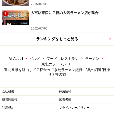
2005/07/30
大宮駅東口に７軒の人気ラーメン店が集合
5
2002/07/05
ランキングをもっと見る
>
>
>
>
All About
グルメ
フード・レストラン
ラーメン
>
東北のラーメン
東北５県を経由して７杯食べてきたラーメン紀行 “奥の細道”日帰
り７杯の旅
会社概要
採用情報
投資家情報
広告掲載
利用規約
プライバシーポリシー