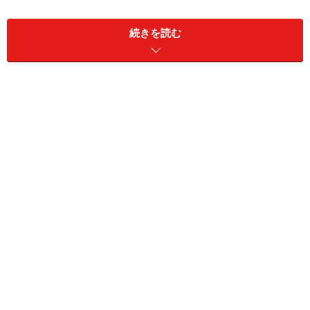
載せておきましょう。これを見ないで住所だけを頼りに
行く人は到底、たどり着かないでしょう。住所表示もな
続きを読む
ければ、暖簾も看板もない普通の家なんですから
（笑）。
結構知られたお店だと思って行列していたら行動予定が
狂う、と思い、他の場所の見学もせずに店の前で開店を
待ちました。陽が当たるので道路を挟んでその反対側で
約30分ほど。でも、こんなに簡単に見つかるのだった
ら、駅周辺で見学でもしてくりゃ良かった、とちょっと
後悔もしました。しかも、5分前になっても何の変化も
ないのです。お客さんも来ないし。そして、時間になっ
ても・・・・。
夏休みか？？？と心配しながら家の中に入ってみまし
た。すると、ラーメン屋さん風のカウンターがあり、そ