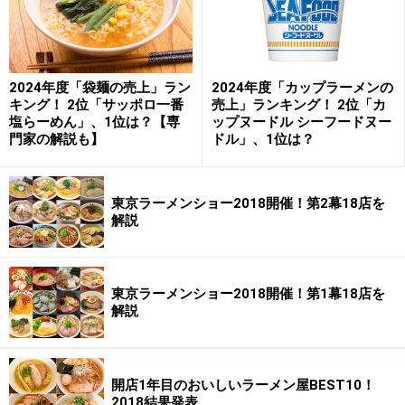
スープは結構ダシが効いた濃厚スープ。油も多い。なん
か、こう、とっても印象に残る一軒、一杯でした。ここ
2024年度「袋麺の売上」ラン
2024年度「カップラーメンの
に来れただけでも今回、秋田に来た甲斐があった、とい
キング！ 2位「サッポロ一番
売上」ランキング！ 2位「カ
うほど。実際、駅へ向かって歩きながら、ふと店に戻っ
塩らーめん」、1位は？【専
ップヌードル シーフードヌー
門家の解説も】
ドル」、1位は？
てもう一杯食べたくなりました。随分、引力のある店で
す。
東京ラーメンショー2018開催！第2幕18店を
【DATA】店名：手打ち 伊藤 住所:秋田県仙北郡角館
解説
町金山下115-66 TEL:0187-54-3880 営業時間:11:00-
17:30 休日:元旦 メニュー:中華そば500・肉そば650
東京ラーメンショー2018開催！第1幕18店を
解説
※記事内容は執筆時点のものです。最新の内容をご確認くださ
い。
※メニューや料金などのデータは、取材時または記事公開時点で
の内容です。
開店1年目のおいしいラーメン屋BEST10！
2018結果発表