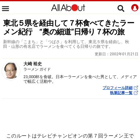
東北５県を経由して７杯食べてきたラー
メン紀行 “奥の細道”日帰り７杯の旅
新幹線の「こまち」と「つばさ」を利用して、東北５県を経由し、秋
田・山形の有名店でラーメンを食べてくる日帰りの旅です。
更新日：
2002年01月21日
大崎 裕史
ラーメン ガイド
23,000杯を食破。日本一ラーメンを食べた男として、メディア
で幅広く活動中。
プロフィール詳細
執筆記事一覧
このルートはテレビチャンピオンの第７回ラーメン王で