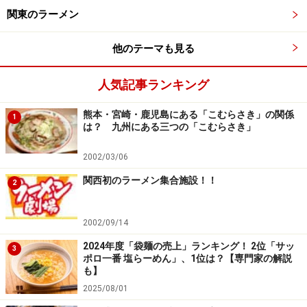
関東のラーメン
他のテーマも見る
人気記事ランキング
熊本・宮崎・鹿児島にある「こむらさき」の関係
1
は？ 九州にある三つの「こむらさき」
2002/03/06
関西初のラーメン集合施設！！
2
2002/09/14
2024年度「袋麺の売上」ランキング！ 2位「サッ
3
ポロ一番 塩らーめん」、1位は？【専門家の解説
も】
2025/08/01