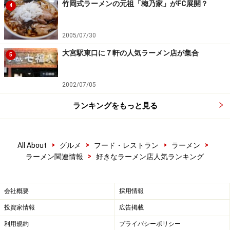
竹岡式ラーメンの元祖「梅乃家」がFC展開？
4
2005/07/30
大宮駅東口に７軒の人気ラーメン店が集合
5
2002/07/05
ランキングをもっと見る
>
>
>
>
All About
グルメ
フード・レストラン
ラーメン
>
ラーメン関連情報
好きなラーメン店人気ランキング
会社概要
採用情報
投資家情報
広告掲載
利用規約
プライバシーポリシー