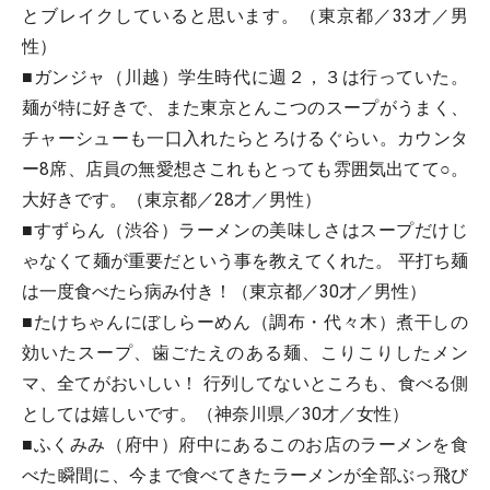
とブレイクしていると思います。（東京都／33才／男
性）
■ガンジャ（川越）学生時代に週２，３は行っていた。
麺が特に好きで、また東京とんこつのスープがうまく、
チャーシューも一口入れたらとろけるぐらい。カウンタ
ー8席、店員の無愛想さこれもとっても雰囲気出てて○。
大好きです。（東京都／28才／男性）
■すずらん（渋谷）ラーメンの美味しさはスープだけじ
ゃなくて麺が重要だという事を教えてくれた。 平打ち麺
は一度食べたら病み付き！（東京都／30才／男性）
■たけちゃんにぼしらーめん（調布・代々木）煮干しの
効いたスープ、歯ごたえのある麺、こりこりしたメン
マ、全てがおいしい！ 行列してないところも、食べる側
としては嬉しいです。（神奈川県／30才／女性）
■ふくみみ（府中）府中にあるこのお店のラーメンを食
べた瞬間に、今まで食べてきたラーメンが全部ぶっ飛び