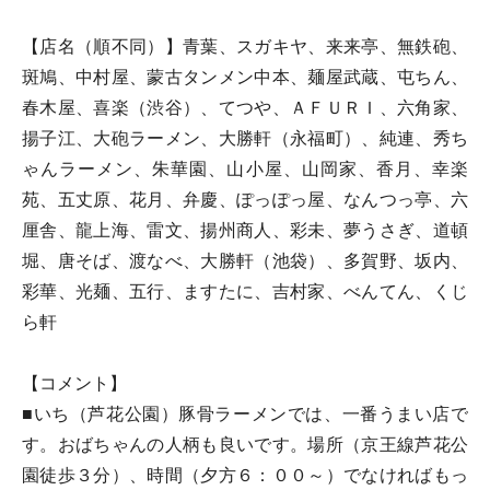
【店名（順不同）】青葉、スガキヤ、来来亭、無鉄砲、
斑鳩、中村屋、蒙古タンメン中本、麺屋武蔵、屯ちん、
春木屋、喜楽（渋谷）、てつや、ＡＦＵＲＩ、六角家、
揚子江、大砲ラーメン、大勝軒（永福町）、純連、秀ち
ゃんラーメン、朱華園、山小屋、山岡家、香月、幸楽
苑、五丈原、花月、弁慶、ぽっぽっ屋、なんつっ亭、六
厘舎、龍上海、雷文、揚州商人、彩未、夢うさぎ、道頓
堀、唐そば、渡なべ、大勝軒（池袋）、多賀野、坂内、
彩華、光麺、五行、ますたに、吉村家、べんてん、くじ
ら軒
【コメント】
■いち（芦花公園）豚骨ラーメンでは、一番うまい店で
す。おばちゃんの人柄も良いです。場所（京王線芦花公
園徒歩３分）、時間（夕方６：００～）でなければもっ