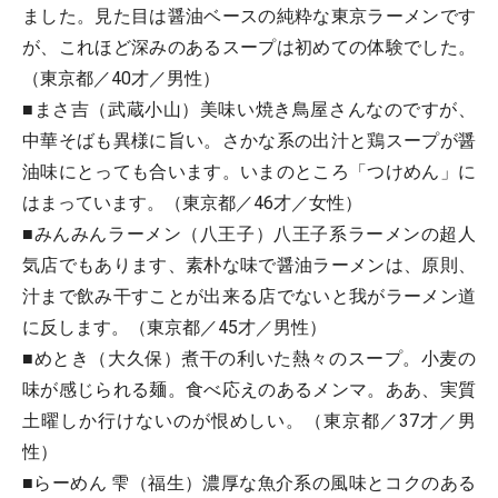
ました。見た目は醤油ベースの純粋な東京ラーメンです
が、これほど深みのあるスープは初めての体験でした。
（東京都／40才／男性）
■まさ吉（武蔵小山）美味い焼き鳥屋さんなのですが、
中華そばも異様に旨い。さかな系の出汁と鶏スープが醤
油味にとっても合います。いまのところ「つけめん」に
はまっています。（東京都／46才／女性）
■みんみんラーメン（八王子）八王子系ラーメンの超人
気店でもあります、素朴な味で醤油ラーメンは、原則、
汁まで飲み干すことが出来る店でないと我がラーメン道
に反します。（東京都／45才／男性）
■めとき（大久保）煮干の利いた熱々のスープ。小麦の
味が感じられる麺。食べ応えのあるメンマ。ああ、実質
土曜しか行けないのが恨めしい。（東京都／37才／男
性）
■らーめん 雫（福生）濃厚な魚介系の風味とコクのある