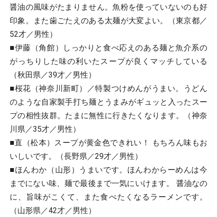
醤油の風味がたまりません。魚粉を使っていないのも好
印象。また歯ごたえのある太麺が大変よい。（東京都／
52才／男性）
■伊藤（角館）しっかりと食べ応えのある麺と魚介系の
がっちりした味の利いたスープが良くマッチしている
（秋田県／39才／男性）
■桜花（神奈川新町）／特製つけめんがうまい。うどん
のような自家製手打ち麺とうまみがギュッと入ったスー
プの相性抜群。たまに無性に行きたくなります。（神奈
川県／35才／男性）
■直（松本）スープが黄金色できれい！ もちろん味もお
いしいです。（長野県／29才／男性）
■ほんわか（山形）うまいです。ほんわからーめんは今
までにない味、麺で最後まで一気にいけます。 醤油なの
に、旨味がこくて、また食べたくなるラーメンです。
（山形県／42才／男性）