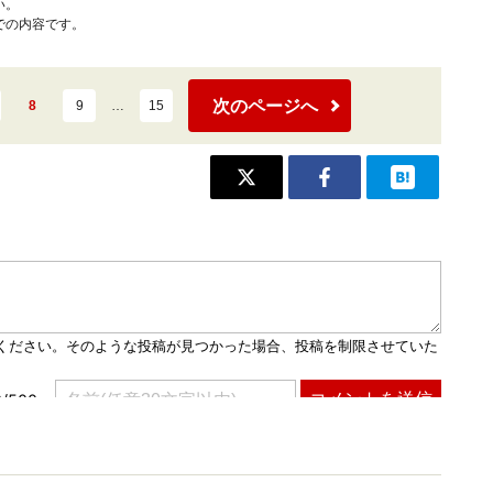
い。
での内容です。
次のページへ
8
9
…
15