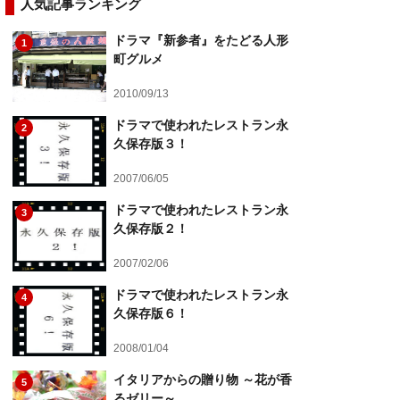
人気記事ランキング
ドラマ『新参者』をたどる人形
1
町グルメ
2010/09/13
ドラマで使われたレストラン永
2
久保存版３！
2007/06/05
ドラマで使われたレストラン永
3
久保存版２！
2007/02/06
ドラマで使われたレストラン永
4
久保存版６！
2008/01/04
イタリアからの贈り物 ～花が香
5
るゼリー～