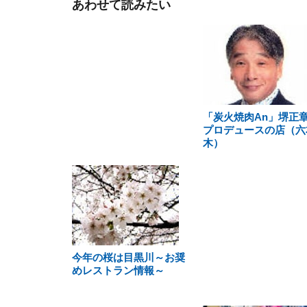
あわせて読みたい
「炭火焼肉An」堺正
プロデュースの店（六
木）
今年の桜は目黒川～お奨
めレストラン情報～