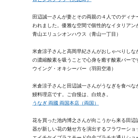
田辺誠一さんが妻とその両親の４人でのディナ
われました。優雅な空間で個性的なイタリアン
青山エリュシオンハウス（青山一丁目）
米倉涼子さんと高岡早紀さんがおしゃべりしな
の濃縮酸素を吸うことで心身を癒す酸素バーで
ウイング・オキシーバー（羽田空港）
米倉涼子さんと田辺誠一さんがうなぎを食べなが
鰻料理店です。ご自慢は、白焼き。
うなぎ 両國 両国本店（両国）
花を買った池内博之さんが向こうから来る田辺
器が新しい花の魅せ方を演出するフラワーショ
エイチケイプラスモード白金プラチナ通りショ