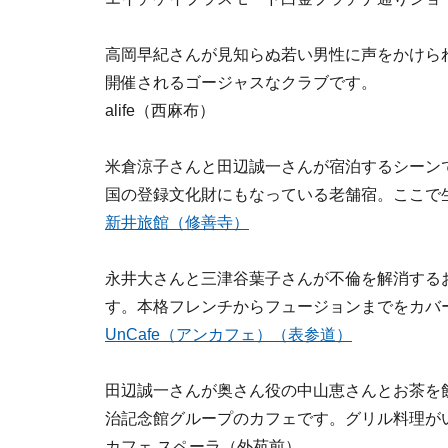
高岡早紀さんが見知らぬ若い男性に声をかけられるシ
開催されるゴージャスなクラブです。
alife（西麻布）
米倉涼子さんと田辺誠一さんが宿泊するシーン
国の登録文化財にもなっている老舗宿。ここで
新井旅館（修善寺）
永井大さんと三津谷葉子さんが不倫を解消する
す。本格フレンチからフュージョンまでをカバ
UnCafe（アンカフェ）（表参道）
田辺誠一さんが奥さん役の中山恵さんとお茶を
治記念館グループのカフェです。グリル料理が
カフェ スペーラ（外苑前）