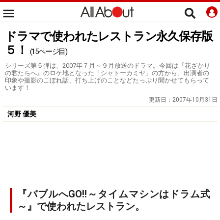
ドラマで使われたレストラン永久保存版
５！
(15ページ目)
シリーズ第５弾は、2007年７月～９月放送のドラマ。今回は『花ざかり
の君たちへ』のロケ地となった「シャトーカミヤ」の方から、出演者の
印象や撮影のこぼれ話、打ち上げのことなどたっぷり聞かせてもらって
います！
更新日：
2007年10月31日
河野 優美
『バブルへGO!!～タイムマシンはドラム式
～』で使われたレストラン。