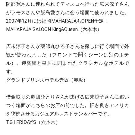
阿部寛さんに連れられてディスコへ行った広末涼子さん
がラモスさんや飯島愛さんに会う場面で使われました。
2007年12月には福岡MAHARAJAもOPEN予定！
MAHARAJA SALOON King&Queen（六本木）
広末涼子さんが薬師丸ひろ子さんを探しに行く場面で外
観が使われました（フロントで聞くシーンは別のホテ
ル）。迎賓館と皇居に囲まれたクラシカルなホテルで
す。
グランドプリンスホテル赤坂（赤坂）
借金取りの劇団ひとりさんが逃げる広末涼子さんに追い
つく場面がこちらのお店の前でした。旧き良きアメリカ
を彷彿させるカジュアルレストラン＆バーです。
T.G.I FRIDAY’S（六本木）