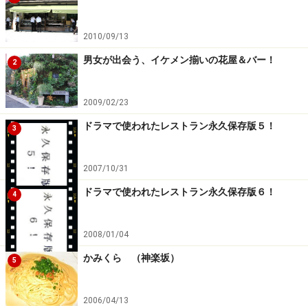
ルさんとは、これ以上ないという強力なタッグなので
す。
2010/09/13
男女が出会う、イケメン揃いの花屋＆バー！
でも、ここにはもうひとつ世界を制したものがありまし
2
た。
2009/02/23
それは、店内続きの新業態（炭火焼＆日本酒・焼酎）の
ドラマで使われたレストラン永久保存版５！
3
イタリアン｢PIZZA SALVATORE CUOMO ＆ BAR（ピッツ
ァ・サルヴァトーレ・クオモ アンド バール）｣。
2007/10/31
ドラマで使われたレストラン永久保存版６！
4
レンガと木のぬくもりが心地いい店内。
2008/01/04
かみくら （神楽坂）
こちらも、完熟チェリートマトと水牛のボッコンチーニ
5
チーズを使った｢D.O.C ドック｣と呼ばれる受賞ピッツァ
で、｢ピッツァ世界コンペティション2006テクニカル部
2006/04/13