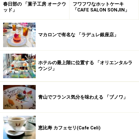
春日部の 「菓子工房 オークウ
フワフワなホットケーキ
ッド」
「CAFE SALON SONJIN」
取材直前まで新宿店のスタッフに、熱心にアドバイスす
マカロンで有名な 「ラデュレ銀座店」
るポールさんの姿が印象的でした。
｢Paul Bassett｣とは、「
モンサンクレール
」や｢
ル・ショ
ホテルの最上階に位置する 「オリエンタルラ
コラ・ドュ・アッシュ
」などで人気をはくす辻口博啓シ
ウンジ」
ェフとのコラボレーションから生まれたエスプレッソカ
フェ。
青山でフランス気分を味わえる 「ブノワ」
200度で豆を焙煎するコーヒ
季節を考慮しながらほぼ
ーマシン。１回で150杯分く
13度に保たれる豆セラ
恵比寿 カフェセリ(Cafe Celi)
らい。
ー。