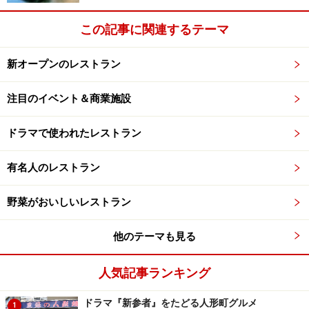
店内の豆セラーでしっかり温度管理された新鮮な豆を、
この記事に関連するテーマ
焙煎機で自家ローストして生み出すポールさんの世界レ
ベルのコーヒーと、辻口シェフが創るエスプレッソに合
新オープンのレストラン
うスイーツが豊かなマリアージュを実現。新しいカフェ
注目のイベント＆商業施設
文化を発信しています。
ドラマで使われたレストラン
世界を制した３つの味わいが交流するイン
有名人のレストラン
ターナショナルな店内
野菜がおいしいレストラン
他のテーマも見る
スタッフにデモンストレーションして見せるポールさん。
人気記事ランキング
また、辻口シェフもパティシエ世界大会で個人優勝を果
たした経歴の持ち主。バリスタ世界チャンピオンのポー
ドラマ『新参者』をたどる人形町グルメ
1