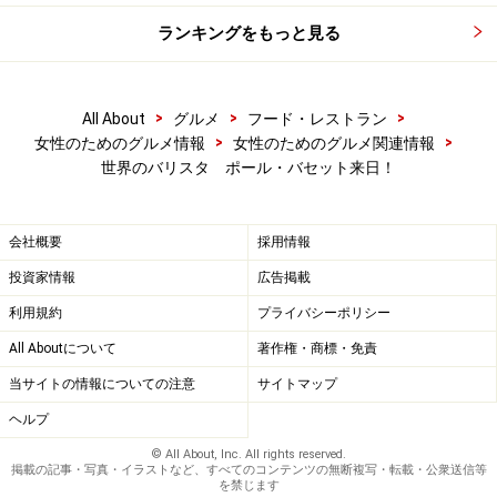
門｣最優秀賞に輝き、ピッツァ発祥の地・ナポリの魅力が
ランキングをもっと見る
はじけんばかりなのです。
まさにここは、世界の舞台。これだけの顔ぶれが揃うの
>
>
>
All About
グルメ
フード・レストラン
>
>
は、他に類を見ない贅沢と言えましょう。
女性のためのグルメ情報
女性のためのグルメ関連情報
世界のバリスタ ポール・バセット来日！
次ページでは、
世界レベルのコーヒーに寄り添うとって
おきのスイーツ
をご紹介します！
会社概要
採用情報
投資家情報
広告掲載
※記事内容は執筆時点のものです。最新の内容をご確認くださ
い。
利用規約
プライバシーポリシー
※メニューや料金などのデータは、取材時または記事公開時点で
の内容です。
All Aboutについて
著作権・商標・免責
当サイトの情報についての注意
サイトマップ
ヘルプ
次のページへ
1
/
3
© All About, Inc. All rights reserved.
掲載の記事・写真・イラストなど、すべてのコンテンツの無断複写・転載・公衆送信等
を禁じます