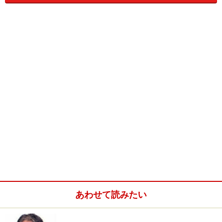
そんな経歴から、会うまでは近寄りがたいオーラに包ま
れているのでは思っていましたが、実際はすこぶるナイ
スガイ。
通訳を通しての取材でしたが、オーストラリアの方特有
の気さくでフレンドリーな人柄は、その魅力的な笑顔か
ら充分感じ取ることができました。
あわせて読みたい
世界レベルのコーヒーとエスプレッソに合
うスイーツが生み出す新しいカフェ文化。