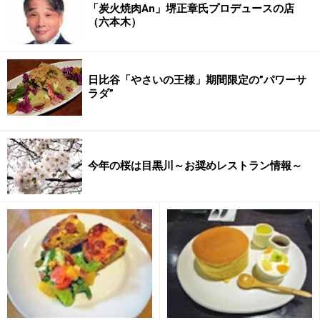
「炭火焼肉An」堺正章氏プロデュースの店
（六本木）
天井一面の窓から光と取り込む席配置。
日比谷「やさいの王様」期間限定の”パワーサ
ラダ”
今回の来日の目的は、新宿、
銀座
、
自由ヶ丘
と都内に３
店舗ある｢Paul Bassett｣の視察とスタッフトレーニン
グ。
今年の桜は目黒川～お奨めレストラン情報～