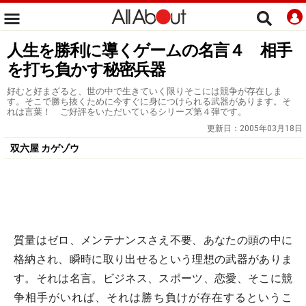
人生を勝利に導くゲームの名言４ 相手
を打ち負かす秘密兵器
好むと好まざると、世の中で生きていく限りそこには競争が存在しま
す。そこで勝ち抜くために今すぐに身につけられる武器があります。そ
れは言葉！ ご好評をいただいているシリーズ第４弾です。
更新日：
2005年03月18日
双六屋 カゲゾウ
質量はゼロ、メンテナンスさえ不要、あなたの頭の中に
格納され、瞬時に取り出せるという理想の武器がありま
す。それは名言。ビジネス、スポーツ、恋愛、そこに競
争相手がいれば、それは勝ち負けが存在するというこ