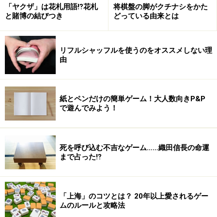
「ヤクザ」は花札用語⁉花札
将棋盤の脚がクチナシをかた
と賭博の結びつき
どっている由来とは
最善の手に多少でも危険があったら、
次善手でも確実な方が、勝負という面ではまさります。
リフルシャッフルを使うのをオススメしない理
由
林 海峰（囲碁棋士・名誉天元）
将棋ＶＳ囲碁対談五番勝負・勝負の世界（毎日コミュニ
ケーションズ）から
紙とペンだけの簡単ゲーム！大人数向きP&P
で遊んでみよう！
ギャンブラーは職業じゃねえ………！！ 生きザマなん
死を呼び込む不吉なゲーム……織田信長の命運
だ………！！
まで占った⁉︎
サガ（ギャンブラー）
『世紀末博狼伝サガ』（宮下あきら・集英社）から
「上海」のコツとは？ 20年以上愛されるゲー
※記事内容は執筆時点のものです。最新の内容をご確認くださ
ムのルールと攻略法
い。