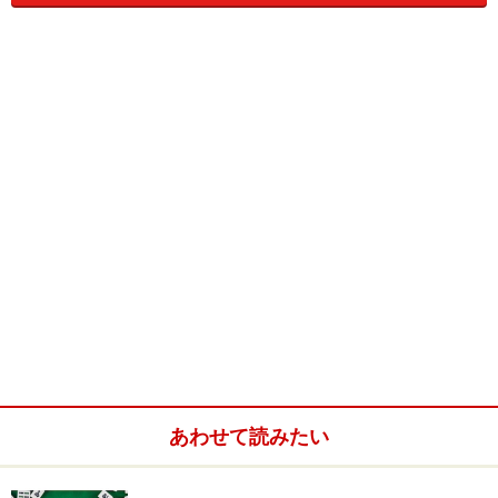
将棋とは、いい手を指した方が勝つのではなく、
正解でない手を指した方が負けるゲームである。
片山良三（元奨励会員のライター）
『波乱盤上』（あすか書房）から
戦術とは、打つべき手があるときに、何をすべきか知る
ことであり、
戦略とは、打つべき手がないときに、何をすべきか知る
あわせて読みたい
ことである。