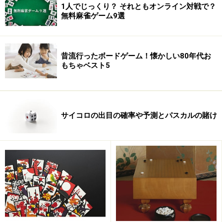
サヴィエリ・タルタコヴェル（ポーランドのグダンド・
1人でじっくり？ それともオンライン対戦で？
マスター）
無料麻雀ゲーム9選
『8（エイト）』（キャサリン・ネヴィル／村松 潔
訳 文藝春秋）
から
昔流行ったボードゲーム！懐かしい80年代お
もちゃベスト5
チェスには、静かな手と強い手があります。
強い手というのはすぐに間違いなく効果があるような手
サイコロの出目の確率や予測とパスカルの賭け
です（中略）
静かな手には、策略や、落とし穴や、複雑化が含まれて
います。
『ディフェンス』（ウラジミール・ナボコフ 若松正訳
／河出書房新社）
から