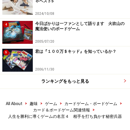
ゃベスト5
2024/10/08
今日ばかりは一ファンとして語ります 火吹山の
4
魔法使いのボードゲーム
2005/07/20
君は『１００万＄キッド』を知っているか？
5
2006/11/30
ランキングをもっと見る
>
>
>
>
All About
趣味
ゲーム
カードゲーム・ボードゲーム
>
カード＆ボードゲーム関連情報
人生を勝利に導くゲームの名言４ 相手を打ち負かす秘密兵器