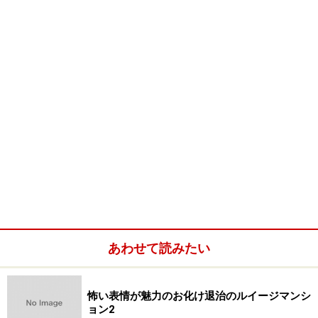
たしね。
───販売台数などの“データ”を見るまえの、発売当日
の“実感”はいかがでしたか？
萩島：
おかげさまで早朝から夜になるまで、ニンテン
ドーDSをお買い求めになるお客さんが途絶えなかったん
です。ゲームファンの方々はもちろん、普段あまりゲー
ムを遊ばないような人たちにもご支持をいただけて、非
常に強い手応えを感じることができました。
───ビックカメラで最初にニンテンドーDSを買った方
が、マスコミのインタビューを受けていましたね。
あわせて読みたい
萩島：
その方は「ファミコンミニ」
でゲームの
（注1）
怖い表情が魅力のお化け退治のルイージマンシ
面白さを久しぶりに思い出して、ニンテンドーDSを手に
ョン2