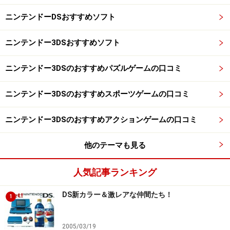
にもものすごく力が入っています！
ニンテンドーDSおすすめソフト
───ニンテンドーDSの販売状況はいかがでしょうか？
ニンテンドー3DSおすすめソフト
萩島：
おかげさまで発売日までに、流通さんからの受
ニンテンドー3DSのおすすめパズルゲームの口コミ
注数が200万台にもなりまして、当初予定していた100万
台を大きく上回りました
。国内での初回出荷は57
（注3）
ニンテンドー3DSのおすすめスポーツゲームの口コミ
万台で、発売日から4日間で店頭消化率は約90％にまで
ニンテンドー3DSのおすすめアクションゲームの口コミ
達しました。ですから、一部のメディアでは「51万3000
台が売れた」と掲載いただいたんですね（笑）。
他のテーマも見る
───「57万台の90％」だから、51万3000台（笑）。新
人気記事ランキング
たにクラブニンテンドー
の会員になる人も大勢い
（注4）
らっしゃったのでは？
DS新カラー＆激レアな仲間たち！
1
萩島：
クラブニンテンドーの会員構成に大きな変化が
2005/03/19