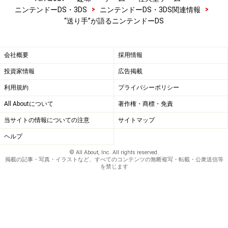
>
>
ニンテンドーDS・3DS
ニンテンドーDS・3DS関連情報
都市で開催されたゲームイベント。発売前のニンテンドーDSをいち
“送り手”が語るニンテンドーDS
早く体験することができた。
（注3）ニンテンドーDSの2004年内の日米向け出荷数は、200万台か
会社概要
採用情報
ら280万台に上方修正し、今期中（2005年3月まで）に500万台を出荷
投資家情報
広告掲載
予定。
利用規約
プライバシーポリシー
（注4）「クラブニンテンドー」＝任天堂ゲーム機の本体やソフトに
All Aboutについて
著作権・商標・免責
同梱されているシリアルナンバーを登録すると、ポイントに応じて
オリジナルグッズと交換できる無料のマイレージサービス。
当サイトの情報についての注意
サイトマップ
ヘルプ
© All About, Inc. All rights reserved.
掲載の記事・写真・イラストなど、すべてのコンテンツの無断複写・転載・公衆送信等
│
<< 前へ
│
1
│
2
│
3
│
4
│
次へ >>
│
を禁じます
＜目次＞
◆
ニンテンドーDSに込めた、強き決意