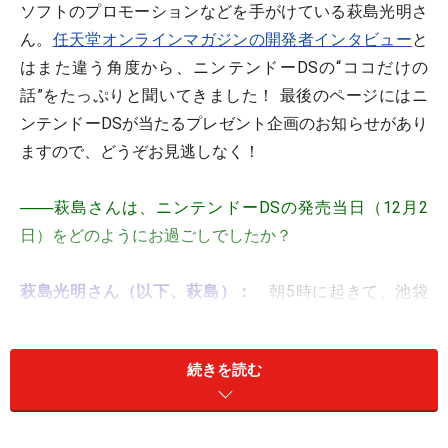
ソフトのプロモーションなどを手がけている萩島光明さ
ん。
任天堂オンラインマガジンの開発者インタビュー
と
はまた違う角度から、ニンテンドーDSの“ココだけの
話”をたっぷりと聞いてきました！ 最後のページにはニ
ンテンドーDSが当たるプレゼント企画のお知らせがあり
ますので、どうぞお見逃しなく！
───萩島さんは、ニンテンドーDSの発売当日（12月2
日）をどのようにお過ごしでしたか？
萩島光明さん（以下、萩島）：
朝5時に起きて、池袋
のビックカメラ本店に視察に行っていました。とても寒
くて、しかも平日だったので、お客さんが並んでいなか
続きを読む
ったらどうしようかな～、と少し心配でした（笑）。予
定を前倒しして出荷台数を増やしたこともあり、店頭で
の予約受け付けも順調で、行列が生まれにくい状況でし