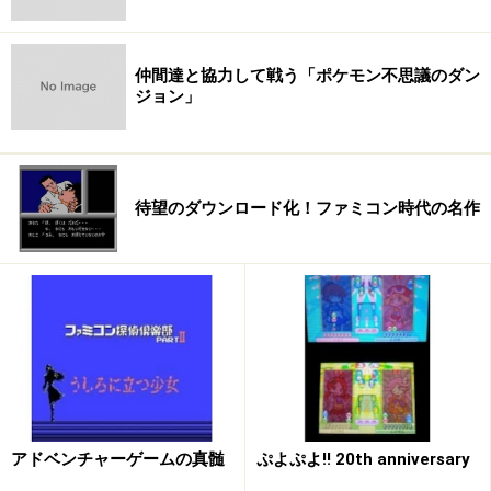
とってみたくなった、とおっしゃっていました。本当に
嬉しかったですね。
仲間達と協力して戦う「ポケモン不思議のダン
ジョン」
───「ニンテンドーワールド Touch! DS」
では、
（注2）
家族連れやカップルで遊んでいる姿をたくさん見かけま
した。
待望のダウンロード化！ファミコン時代の名作
萩島：
こちらも幅広い層のお客さんにご来場いただく
ことができました。ニンテンドーDSの体験コーナーで
は、お子さんの後ろから親御さんがアドバイスしたり、
いっしょにタッチしたり、お子さんよりも親御さんのほ
うが夢中になっていたり（笑）。こんな光景は、これま
でのゲームイベントではなかなか見られませんでした
よ。
アドベンチャーゲームの真髄
ぷよぷよ!! 20th anniversary
───歌手のUtadaさんを起用したテレビCMや、街のあち