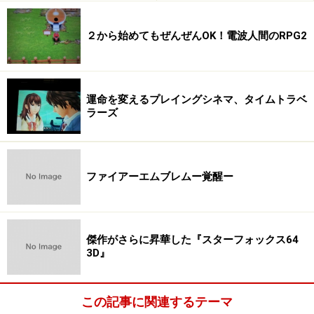
こちで見かけられた巨大な広告など、ニンテンドーDSの
宣伝にもかなり力を入れていますよね。
２から始めてもぜんぜんOK！電波人間のRPG2
萩島：
少しオーバーに聞こえるかもしれませんが、ニ
ンテンドーDSは5歳から95歳まで、面白いことが好きな
運命を変えるプレイングシネマ、タイムトラベ
すべての人たちに楽しんでいただける商品なんです。だ
ラーズ
からこそ、これまでのゲーム機と比べてより幅広く、長
期的なPR活動を展開することが大事でした。これまでの
ゲームファン以外の方々に手にとっていただくことがで
ファイアーエムブレムー覚醒ー
きなくては、ニンテンドーDSは失敗！というくらい、強
い決意をもって取り組んできました。
傑作がさらに昇華した『スターフォックス64
3D』
渋谷駅周辺で見かけたニンテンドーDSの巨大な広告。車体全面に
ニンテンドーDSの広告を張ったJR山手線も走っちゃうなど、広告
この記事に関連するテーマ