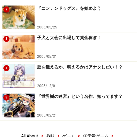
ありました。ニンテンドーDSの発売後、女性の方の比率
『ニンテンドッグス』を始めよう
2
は22％と以前よりも7％アップし、19歳以上の方の比率
は59％と以前よりも10％もアップしたんです。
2005/05/25
───どのデータを見ても、スタートダッシュは絶好調だ
子犬と大会に出場して賞金稼ぎ！
3
ったようですね！
2005/05/31
萩島：
ただ、ニンテンドーDSはまだまだスタートを切
脳を鍛えるか、萌えるかはアナタしだい！？
4
ったばかりです。これからも一人でも多くの方にニンテ
ンドーDSを楽しんでいただくため、さまざまなPR活動
2005/12/01
を展開していきます！
『世界樹の迷宮』という名作、知ってます？
5
（注1）「ファミコンミニ」＝ファミコンの名作をゲームボーイアド
2008/02/21
バンスで復活させたシリーズ。ファミコン生誕20周年にあたって昨
年発売された。
（注2）「ニンテンドーワールド Touch! DS」＝昨年11月に、全国5
>
>
>
>
All About
趣味
ゲーム
任天堂ゲーム