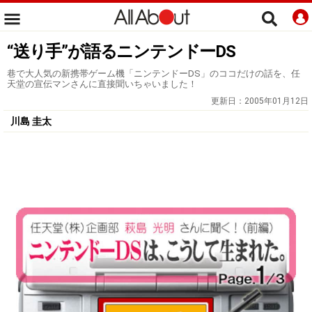
“送り手”が語るニンテンドーDS
巷で大人気の新携帯ゲーム機「ニンテンドーDS」のココだけの話を、任
天堂の宣伝マンさんに直接聞いちゃいました！
更新日：
2005年01月12日
川島 圭太