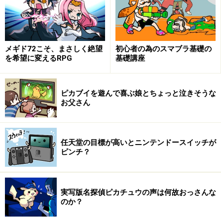
進むボードゲーム。マップにはプレイヤーキャラクターだ
けでなく、クリーチャー達も表示されています
冒頭で、カルドセプトはボードゲームタイプのソフトだ
メギド72こそ、まさしく絶望
初心者の為のスマブラ基礎の
といいましたが、ボードゲームといっても色々ありま
を希望に変えるRPG
基礎講座
す。より分かりやすくいうなら、カルドセプトはモノポ
リーやいただきストリート（以下いたスト）に似たボー
ドゲームのソフトです。サイコロを転がし、とまったマ
ピカブイを遊んで喜ぶ娘とちょっと泣きそうな
お父さん
ス目を自分の陣地として、そこに後から止まったプレイ
ヤーから通行料を徴収するというのが、基本の流れで
す。
任天堂の目標が高いとニンテンドースイッチが
ピンチ？
いたストなどと大きく違うのは、自分の陣地にする為に
は土地を買うのではなく、クリーチャーを召喚して、配
置すること。敵の陣地を踏んでしまっても、自分もクリ
実写版名探偵ピカチュウの声は何故おっさんな
ーチャーを召喚して戦わせることで相手の陣地を奪える
のか？
こと、などが挙げられます。ちなみにカルドセプトにお