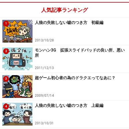
人気記事ランキング
次は、
ボードゲームにトレーディングカードゲームが融
合したら一体どう面白くなるのか
というお話をしたいと
人狼の失敗しない嘘のつき方 初級編
1
思います。
2013/10/28
※記事内容は執筆時点のものです。最新の内容をご確認くださ
い。
モンハン3G 拡張スライドパッドの良い所、悪い
2
所
次のページへ
1
/
3
2011/12/13
超ゲーム初心者の為のドラクエってなあに？
3
2009/07/14
人狼の失敗しない嘘のつき方 上級編
4
2013/10/31