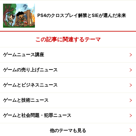
金の概念はなく、クリーチャーを召喚するのも、通行料
を払うのも、プレイヤーの魔力を使います。よって、最
PS4のクロスプレイ解禁とSIEが選んだ未来
終的にたくさんの魔力を貯めたプレイヤーが勝利しま
す。
この記事に関連するテーマ
さて、実はもうひとつ、他のボードゲームとは全く違う
ゲームニュース講座
点が存在します。それは、このボードゲームにマジッ
ク：ザ・ギャザリングや遊戯王などに代表されるよう
ゲームの売り上げニュース
な、
トレーディングカードゲームが融合している
という
ことです。先ほどクリーチャーを召喚して、といいまし
ゲームとビジネスニュース
たが、プレイヤーは陣地を奪い合うのに使うクリーチャ
ーや、役に立つアイテム、スペルなどのカードを収集
ゲームと技術ニュース
し、独自に編集して組み合わせたブックというものをそ
れぞれ持っています。毎回自分の順番が来るたびに、自
ゲームと社会問題・犯罪ニュース
分のブックからカードをひいて、クリーチャーを召喚し
他のテーマも見る
たり、スペルで相手の邪魔をしたりするわけです。