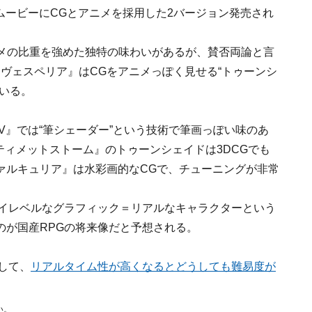
トムービーにCGとアニメを採用した2バージョン発売され
アニメの比重を強めた独特の味わいがあるが、賛否両論と言
ブ ヴェスペリア』はCGをアニメっぽく見せる“トゥーンシ
いる。
V』では“筆シェーダー”という技術で筆画っぽい味のあ
ルティメットストーム』のトゥーンシェイドは3DCGでも
ァルキュリア』は水彩画的なCGで、チューニングが非常
ハイレベルなグラフィック＝リアルなキャラクターという
のが国産RPGの将来像だと予想される。
して、
リアルタイム性が高くなるとどうしても難易度が
い。