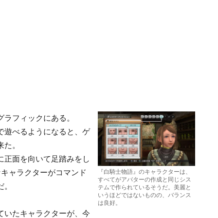
グラフィックにある。
で遊べるようになると、ゲ
来た。
に正面を向いて足踏みをし
なキャラクターがコマンド
『白騎士物語』のキャラクターは、
すべてがアバターの作成と同じシス
だ。
テムで作られているそうだ。美麗と
いうほどではないものの、バランス
は良好。
ていたキャラクターが、今