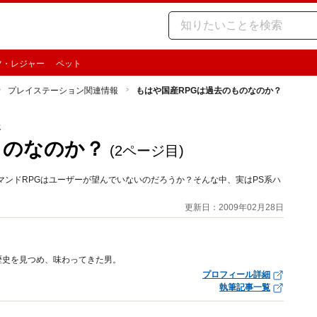
ツ・レジャー
ペット
プレイステーション関連情報
もはや国産RPGは過去のものなのか？
報
ものなのか？
(2ページ目)
マンドRPGはユーザーが望んでいないのだろうか？そんな中、実はPS系ハ
更新日：2009年02月28日
歴史を見つめ、味わってきた男。
プロフィール詳細
執筆記事一覧