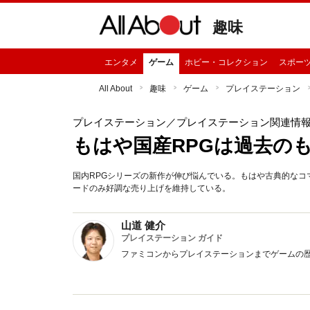
趣味
エンタメ
ゲーム
ホビー・コレクション
スポー
All About
趣味
ゲーム
プレイステーション
プレイステーション
／プレイステーション関連情
もはや国産RPGは過去の
国内RPGシリーズの新作が伸び悩んでいる。もはや古典的なコ
ードのみ好調な売り上げを維持している。
山道 健介
プレイステーション ガイド
ファミコンからプレイステーションまでゲームの