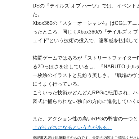
DSの『テイルズ オブ ハーツ』では、イベン
た。
Xbox360の『スターオーシャン4』はCGに
ったところ。同じくXbox360の『テイルズ オ
ェイド”という技術の投入で、違和感を払拭して
格闘ゲームではあるが『ストリートファイターI
る2Dっぽさを出しているし、『NARUTO ナ
一枚絵のイラストと見紛う美しさ。『戦場のヴ
にうまく行っている。
こういった技術がどんどんRPGに転用され、
図式に捕らわれない独自の方向に進化していく
また、アクション性の高いRPGの弊害の一つと
上がりがちになるという点がある。
※記事内容は執筆時点のものです。最新の内容をご確認くださ