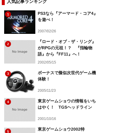
人気記事ランキング
PS3なら『アーマード・コア4』
1
を遊べ！
2007/02/26
『ロード・オブ・ザ・リング』
2
がRPGの元祖！？ 『指輪物
語』から『FF11』へ！
2002/05/15
ボーナスで擬似次世代ゲーム機
3
体験！
2005/11/23
東京ゲームショウの情報をいち
4
はやく！ TGSヘッドライン
2001/10/16
東京ゲームショウ2002特
5