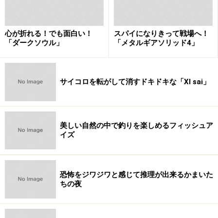
表されていない」と言えるでしょう。しかし、ある意味
ではそれよりも問題とも思われる互換性に不具合がでて
心が折れる！でも面白い！
スパイになりきって戦場へ！
います。
「ダークソウル」
「メタルギアソリッド4」
PS3、互換性に不具合のPS2ソフトが200タイトル -
CNET Japan
サイコロを転がして消すドキドキな「XI sai」
ソニー・コンピュータエンタテインメントの久夛良木氏
は当初「PS2との完全な互換性」をPS3の機能として掲
美しい自然の中で釣りを楽しめるフィッシュア
げており、今回のケースはそれが守られていないと言う
イズ
ことになります。
【続報】PlayStation 3はPS2互換，フルBD，フルHD，
恐怖をジワジワと感じて推理が出来るかまいた
最新HDMI，HDD搭載：ITpro
ちの夜
一部では「毎度の初期不良だ。やはり初期ロットは危険