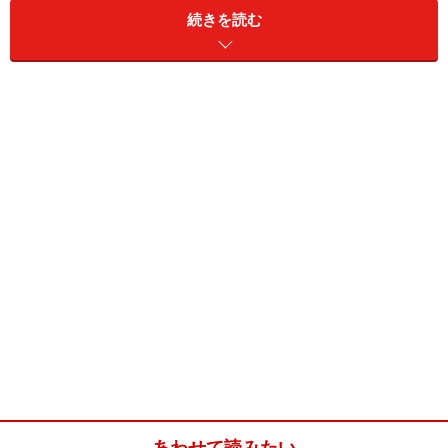
続きを読む
「ソニー・コンピュータエンタテインメントの初期ロッ
ト品には手を出すな」とまことしやかに囁かれるほど、
従来のプレイステーションファミリーでは初期不良問題
がおこっていました。
PSP初期ロット品で□ボタンが戻らなくなったのは記憶
に新しいところですね。
このような背景から、PS3は初期不良問題が沈静化して
から購入しようという声も根強いようです。
販売店には
「PS3本体における初期不良・交換・修理な
どは全てソニー・インフォメーションセンターにて受け
付けます。当店では一切お受付できません」
という張り
紙がしてあり、これが余計に「初期不良前提の販売なの
か？」という不安を駆り立てているようにも思います。
あわせて読みたい