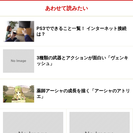
売され、売り上げも絶好調！
あわせて読みたい
『.hack』と、それ以前のメディアミックス作品とはど
う違うのでしょうか？ その答えは過去のメディアミッ
PS3でできること一覧！ インターネット接続
は？
クス作品の中にありました。 次ページでは懐かしのタ
イトルを紹介しながら、過去のメディアミックス戦略を
振り返ってみましょう。
3種類の武器とアクションが面白い「ヴェンキ
ッシュ」
.hack//絶対包囲 vol.4
薬師アーシャの成長を描く「アーシャのアトリ
機種
プレイステーション2
エ」
メーカー
バンダイ
発売日
2003年4月10日発売
価格
5800円