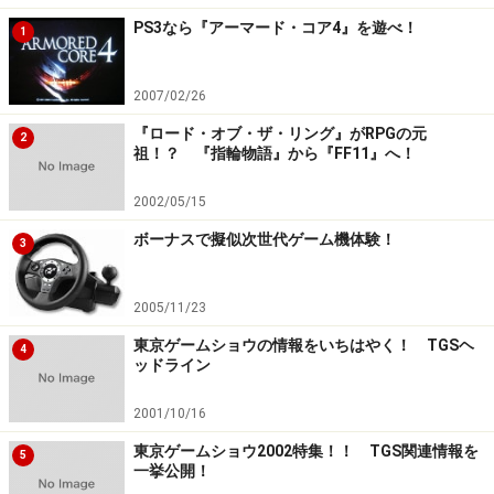
PS3なら『アーマード・コア4』を遊べ！
1
2007/02/26
『ロード・オブ・ザ・リング』がRPGの元
2
祖！？ 『指輪物語』から『FF11』へ！
2002/05/15
ボーナスで擬似次世代ゲーム機体験！
3
2005/11/23
東京ゲームショウの情報をいちはやく！ TGSヘ
4
ッドライン
2001/10/16
東京ゲームショウ2002特集！！ TGS関連情報を
5
一挙公開！