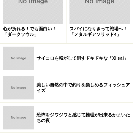
ジャンル
RPG
※記事内容は執筆時点のものです。最新の内容をご確認くださ
い。
心が折れる！でも面白い！
スパイになりきって戦場へ！
「ダークソウル」
「メタルギアソリッド4」
次のページへ
1
/
4
サイコロを転がして消すドキドキな「XI sai」
美しい自然の中で釣りを楽しめるフィッシュア
イズ
恐怖をジワジワと感じて推理が出来るかまいた
ちの夜