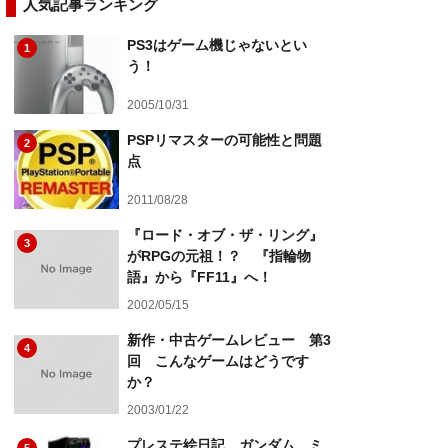
人気記事ランキング
PS3はゲーム機じゃないとい
1
う！
2005/10/31
PSPリマスターの可能性と問題
2
点
2011/08/28
『ロード・オブ・ザ・リング』
3
がRPGの元祖！？ 『指輪物
語』から『FF11』へ！
2002/05/15
新作・中古ゲームレビュー 第3
4
回 こんなゲームはどうです
か？
2003/01/22
プレステ絵日記 ガンダム、ミ