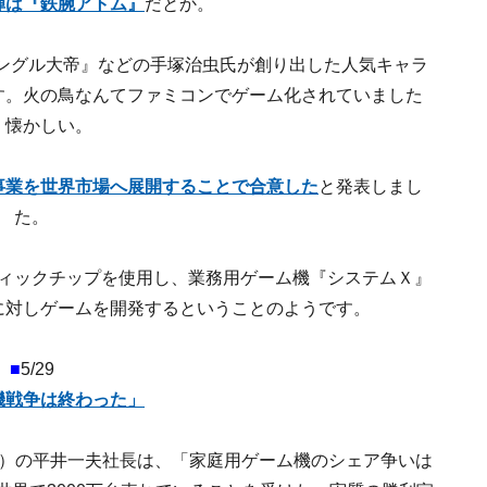
弾は『鉄腕アトム』
だとか。
ングル大帝』などの手塚治虫氏が創り出した人気キャラ
す。火の鳥なんてファミコンでゲーム化されていました
。懐かしい。
事業を世界市場へ展開することで合意した
と発表しまし
た。
ィックチップを使用し、業務用ゲーム機『システムＸ』
に対しゲームを開発するということのようです。
■
5/29
機戦争は終わった」
merica（SCEA）の平井一夫社長は、「家庭用ゲーム機のシェア争いは