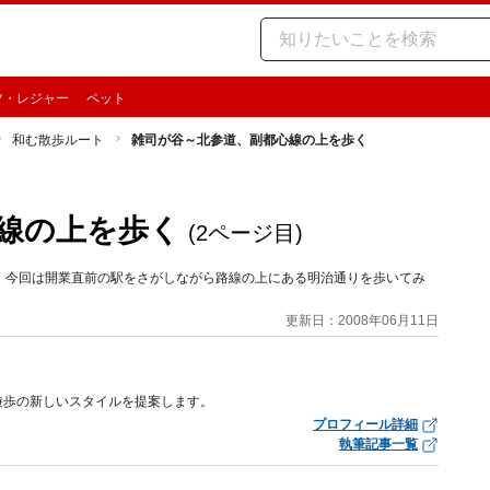
ツ・レジャー
ペット
和む散歩ルート
雑司が谷～北参道、副都心線の上を歩く
線の上を歩く
(2ページ目)
。今回は開業直前の駅をさがしながら路線の上にある明治通りを歩いてみ
更新日：2008年06月11日
遊歩の新しいスタイルを提案します。
プロフィール詳細
執筆記事一覧