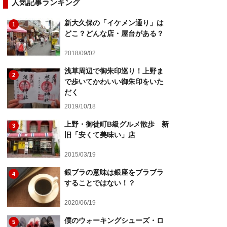
人気記事ランキング
新大久保の「イケメン通り」は
1
どこ？どんな店・屋台がある？
2018/09/02
浅草周辺で御朱印巡り！上野ま
2
で歩いてかわいい御朱印をいた
だく
2019/10/18
上野・御徒町B級グルメ散歩 新
3
旧「安くて美味い」店
2015/03/19
銀ブラの意味は銀座をブラブラ
4
することではない！？
2020/06/19
僕のウォーキングシューズ・ロ
5