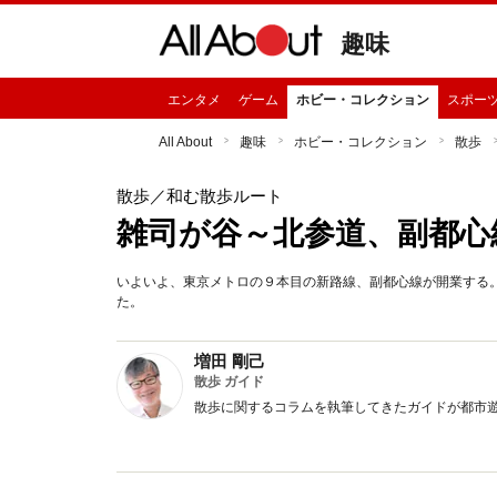
趣味
エンタメ
ゲーム
ホビー・コレクション
スポー
All About
趣味
ホビー・コレクション
散歩
散歩
／和む散歩ルート
雑司が谷～北参道、副都心
いよいよ、東京メトロの９本目の新路線、副都心線が開業する
た。
増田 剛己
散歩 ガイド
散歩に関するコラムを執筆してきたガイドが都市