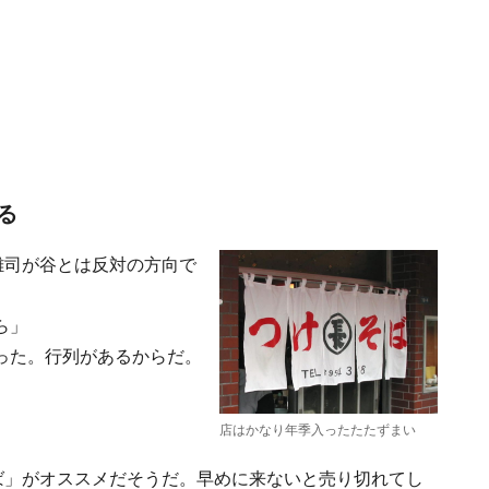
る
雑司が谷とは反対の方向で
ら」
った。行列があるからだ。
店はかなり年季入ったたたずまい
ば」がオススメだそうだ。早めに来ないと売り切れてし