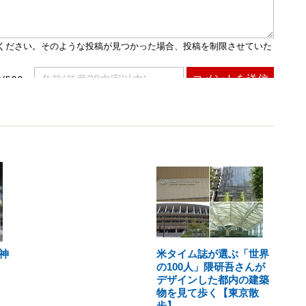
神
米タイム誌が選ぶ「世界
の100人」隈研吾さんが
デザインした都内の建築
物を見て歩く【東京散
歩】