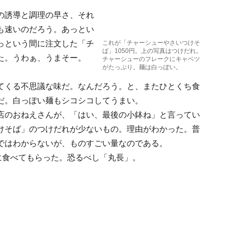
の誘導と調理の早さ、それ
も速いのだろう。あっとい
っという間に注文した「チ
これが「チャーシューやさいつけそ
ば」1050円。上の写真はつけだれ。
た。うわぁ、うまそー。
チャーシューのフレークにキャベツ
がたっぷり。麺は白っぽい。
てくる不思議な味だ。なんだろう。と、またひとくち食
だ。白っぽい麺もシコシコしてうまい。
店のおねえさんが、「はい、最後の小鉢ね」と言ってい
けそば」のつけだれが少ないもの。理由がわかった。普
ではわからないが、ものすごい量なのである。
に食べてもらった。恐るべし「丸長」。