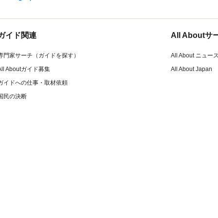
ガイド関連
All Abou
専門家サーチ（ガイドを探す）
All About ニュー
All Aboutガイド募集
All About Japan
ガイドへの仕事・取材依頼
国民の決断