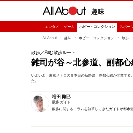
趣味
エンタメ
ゲーム
ホビー・コレクション
スポー
All About
趣味
ホビー・コレクション
散歩
散歩
／和む散歩ルート
雑司が谷～北参道、副都心
いよいよ、東京メトロの９本目の新路線、副都心線が開業する
た。
増田 剛己
散歩 ガイド
散歩に関するコラムを執筆してきたガイドが都市