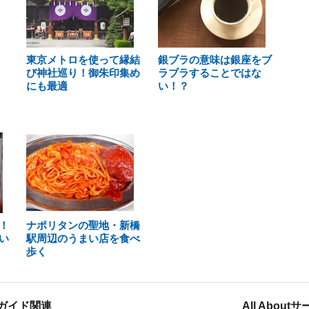
東京メトロを使って縁結
銀ブラの意味は銀座をブ
び神社巡り！御朱印集め
ラブラすることではな
にも最適
い！？
！
ナポリタンの聖地・新橋
い
駅周辺のうまい店を食べ
歩く
ガイド関連
All Abou