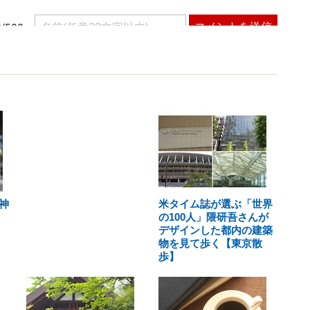
神
米タイム誌が選ぶ「世界
の100人」隈研吾さんが
デザインした都内の建築
物を見て歩く【東京散
歩】