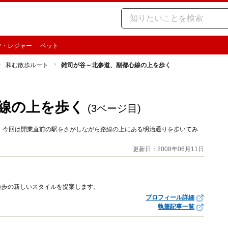
ツ・レジャー
ペット
和む散歩ルート
雑司が谷～北参道、副都心線の上を歩く
線の上を歩く
(3ページ目)
。今回は開業直前の駅をさがしながら路線の上にある明治通りを歩いてみ
更新日：2008年06月11日
遊歩の新しいスタイルを提案します。
プロフィール詳細
執筆記事一覧