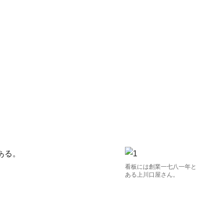
ある。
看板には創業一七八一年と
ある上川口屋さん。