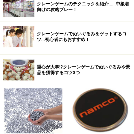
クレーンゲームのテクニックを紹介……中級者
セガモバ公式ページ
向けの攻略プレー！
■4月17日
『e-AMUSEMENT』情報サイトをオープン：コナミ
クレーンゲームでぬいぐるみをゲットするコ
ツ…初心者にもおすすめ！
コナミは、同社の全国各地に設置されるアミューズメン
トマシンをネットワークで繋ぎ、離れたプレーヤー同士
のリアルタイム対戦やランキング、そしてデータを保存
重心が大事!?クレーンゲームでぬいぐるみや景
してどこにいても継続プレーを可能にするネットワーク
品を獲得するコツ3つ
サービス『e-AMUSEMENT』に関する情報サイトを立ち
上げた。サイトでは『e-AMUSEMENT』のシステムや、
対応ゲームの紹介などを行っている。
＜関連サイト＞
e-AMUSEMENT情報ページ