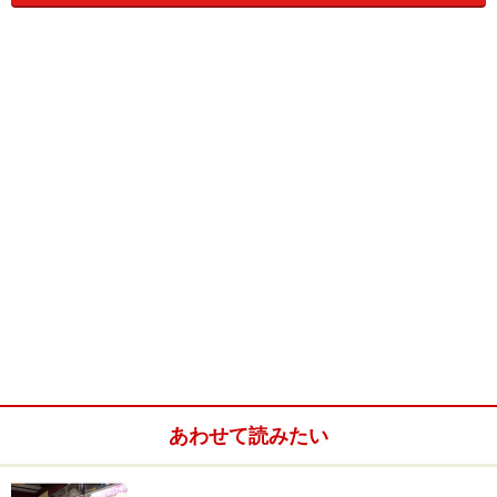
「セガ モバイルフレンズ(セガモバ)」にて、i-mode端末
向けゲームアプリ「WESTERN DREAM(ウエスタンドリ
ーム)」のダウンロードサービスを無料で、2003年4月15
日から6月30日の期間限定で実施する。また、このゲー
ムで獲得したメダルは、「セガモバポイント」として、
同社が運営するアミューズメント施設でのサービスに活
用することも可能だ。
『WESTERN DREAM』は、メダルを筐体上部の投入口か
ら落とし、パチンコのように配置された盤面のチャッカ
ーをメダルで始動させ、ルーレットを回す。そして出た
ルーレットの目はマス目を進みゴールを目指す。ゴール
すると、筐体上部の列車から大量のメダルが落ちてくる
というメダルゲーム。
あわせて読みたい
＜関連サイト＞