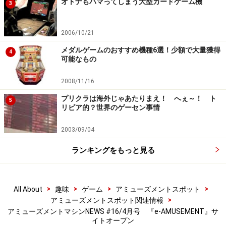
オトナもハマってしまう大型カードゲーム機
3
2006/10/21
メダルゲームのおすすめ機種6選！少額で大量獲得
4
可能なもの
2008/11/16
プリクラは海外じゃあたりまえ！ へぇ～！ ト
5
リビア的？世界のゲーセン事情
2003/09/04
ランキングをもっと見る
>
>
>
>
All About
趣味
ゲーム
アミューズメントスポット
>
アミューズメントスポット関連情報
アミューズメントマシンNEWS #16/4月号 『e-AMUSEMENT』サ
イトオープン