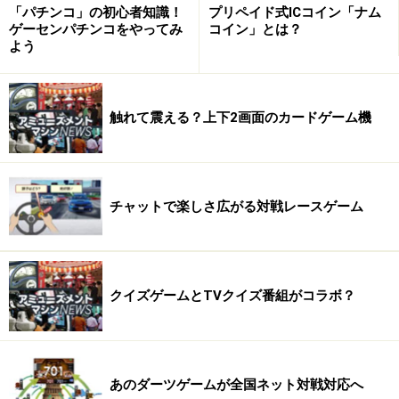
「パチンコ」の初心者知識！
プリペイド式ICコイン「ナム
■4月18日
ゲーセンパチンコをやってみ
コイン」とは？
「セガ ワールド花北」4月下旬オープン：セガ
よう
セガグループのアミューズメント施設運営を手がけるセ
ガ アミューズメントは、兵庫県姫路市の複合施設「湯・
触れて震える？上下2画面のカードゲーム機
遊・食アリーナ」内に2003年4月下旬、アミューズメン
ト施設「セガ ワールド花北」をオープンすることを発表
した。店内のオレンジを基調とした内・外装で、安心し
チャットで楽しさ広がる対戦レースゲーム
て明るく楽しめるイメージを表現する。
□「セガ ワールド花北」
所在地：兵庫県姫路市増位新町1-6-2F
クイズゲームとTVクイズ番組がコラボ？
オープン：2003年4月下旬
営業時間：10:00～24:00
定休日：年中無休
あのダーツゲームが全国ネット対戦対応へ
店舗面積：約280坪