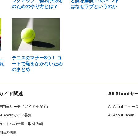
ングアップ…怪我予防術
と謎を解説！0ポイント
のためのやり方とは？
はなぜラブというのか
…
テニスのマナー8つ！ コ
れ
ートで恥をかかないため
のまとめ
ガイド関連
All Abou
専門家サーチ（ガイドを探す）
All About ニュー
All Aboutガイド募集
All About Japan
ガイドへの仕事・取材依頼
国民の決断