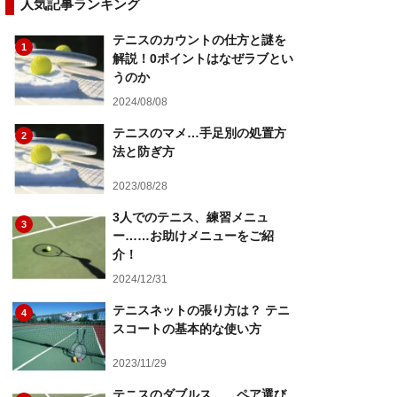
人気記事ランキング
テニスのカウントの仕方と謎を
1
解説！0ポイントはなぜラブとい
うのか
2024/08/08
テニスのマメ…手足別の処置方
2
法と防ぎ方
2023/08/28
3人でのテニス、練習メニュ
3
ー……お助けメニューをご紹
介！
2024/12/31
テニスネットの張り方は？ テニ
4
スコートの基本的な使い方
2023/11/29
テニスのダブルス……ペア選び