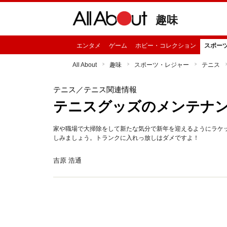
趣味
エンタメ
ゲーム
ホビー・コレクション
スポー
All About
趣味
スポーツ・レジャー
テニス
テニス
／テニス関連情報
テニスグッズのメンテナ
家や職場で大掃除をして新たな気分で新年を迎えるようにラケ
しみましょう。トランクに入れっ放しはダメですよ！
吉原 浩通