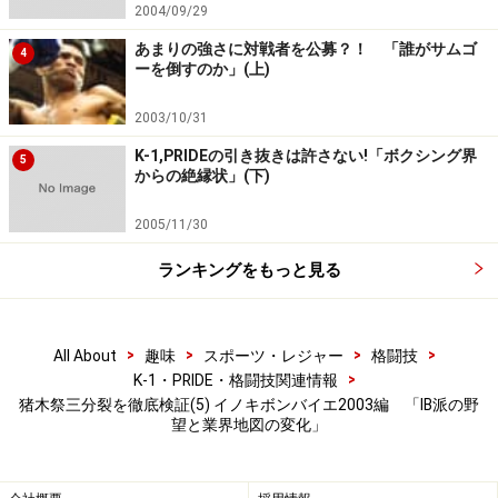
2004/09/29
あまりの強さに対戦者を公募？！ 「誰がサムゴ
4
ーを倒すのか」(上)
2003/10/31
K-1,PRIDEの引き抜きは許さない!「ボクシング界
5
からの絶縁状」(下)
2005/11/30
ランキングをもっと見る
>
>
>
>
All About
趣味
スポーツ・レジャー
格闘技
>
K-1・PRIDE・格闘技関連情報
猪木祭三分裂を徹底検証(5) イノキボンバイエ2003編 「IB派の野
望と業界地図の変化」