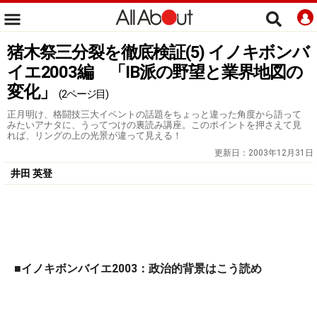
猪木祭三分裂を徹底検証(5) イノキボンバ
イエ2003編 「IB派の野望と業界地図の
変化」
(2ページ目)
正月明け、格闘技三大イベントの話題をちょっと違った角度から語って
みたいアナタに、うってつけの裏読み講座。このポイントを押さえて見
れば、リングの上の光景が違って見える！
更新日：
2003年12月31日
井田 英登
■イノキボンバイエ2003：政治的背景はこう読め