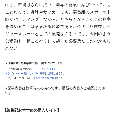
けば、市場はさらに潤い、業界の発展に結びついていく
ことだろう。野球やサッカーでも、裏番組のスポーツ中
継がバッティングしながら、どちらもがそこそこの数字
を収めることはままある現象である。今後、格闘技がメ
ジャースポーツとしての展開を図る上では、今回のよう
な騒動も、起こるべくして起きた必要悪だったのかもし
れない。
▼【猪木祭三分裂を徹底検証／関連インデックス】
・「大晦日3大興行激突！」
（上）
／
（下）
・(3)Dynamite!!編
「サップvs曙戦は世間に届くか」
・(4) PRIDE男祭り編
「“正統派”男祭りに勝算は？」
※記事内容は執筆時点のものです。最新の内容をご確認くださ
い。
【編集部おすすめの購入サイト】