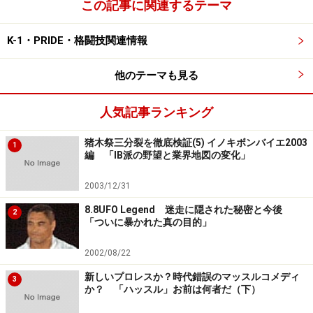
この記事に関連するテーマ
K-1・PRIDE・格闘技関連情報
他のテーマも見る
人気記事ランキング
猪木祭三分裂を徹底検証(5) イノキボンバイエ2003
1
編 「IB派の野望と業界地図の変化」
2003/12/31
8.8UFO Legend 迷走に隠された秘密と今後
2
「ついに暴かれた真の目的」
2002/08/22
新しいプロレスか？時代錯誤のマッスルコメディ
3
か？ 「ハッスル」お前は何者だ（下）