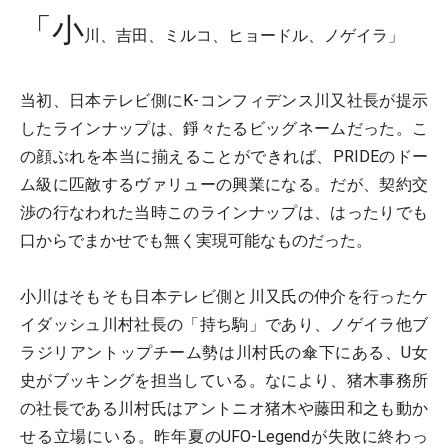
「小
川、吉田、ミルコ、ヒョードル、ノゲイラ」
当初、日本テレビ側にK-コンフィデンス川又社長が提示
したラインナップは、錚々たるビッグネームだった。こ
の顔ぶれを本当に揃えることができれば、PRIDEのドー
ム級に匹敵するヴァリューの興業になる。だが、契約交
渉の行なわれた当時このラインナップは、はったりでも
口からでまかせでも無く実現可能なものだった。
小川はそもそも日本テレビ側と川又氏の仲介を行ったケ
イダッシュ川村社長の「持ち駒」であり、ノゲイラ他ブ
ラジリアントップチーム勢は川村氏の傘下にある、U女
史がブッキングを担当している。なにより、猪木事務所
の社長である川村氏はアントニオ猪木や藤田和之も動か
せる立場にいる。昨年夏のUFO-Legendが失敗に終わっ