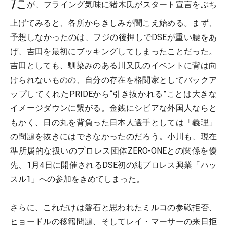
だ
が、フライング気味に猪木氏がスタート宣言をぶち
上げてみると、各所からきしみが聞こえ始める。まず、
予想しなかったのは、フジの後押しでDSEが重い腰をあ
げ、吉田を最初にブッキングしてしまったことだった。
吉田としても、馴染みのある川又氏のイベントに背は向
けられないものの、自分の存在を格闘家としてバックア
ップしてくれたPRIDEから“引き抜かれる”ことは大きな
イメージダウンに繋がる。金銭にシビアな外国人ならと
もかく、日の丸を背負った日本人選手としては「義理」
の問題を抜きにはできなかったのだろう。小川も、現在
準所属的な扱いのプロレス団体ZERO-ONEとの関係を優
先、1月4日に開催されるDSE初の純プロレス興業「ハッ
スル1」への参加をきめてしまった。
さらに、これだけは磐石と思われたミルコの参戦拒否、
ヒョードルの移籍問題、そしてレイ・マーサーの来日拒