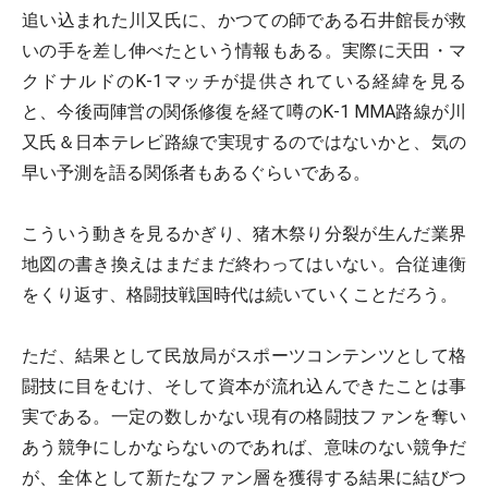
追い込まれた川又氏に、かつての師である石井館長が救
いの手を差し伸べたという情報もある。実際に天田・マ
クドナルドのK-1マッチが提供されている経緯を見る
と、今後両陣営の関係修復を経て噂のK-1 MMA路線が川
又氏＆日本テレビ路線で実現するのではないかと、気の
早い予測を語る関係者もあるぐらいである。
こういう動きを見るかぎり、猪木祭り分裂が生んだ業界
地図の書き換えはまだまだ終わってはいない。合従連衡
をくり返す、格闘技戦国時代は続いていくことだろう。
ただ、結果として民放局がスポーツコンテンツとして格
闘技に目をむけ、そして資本が流れ込んできたことは事
実である。一定の数しかない現有の格闘技ファンを奪い
あう競争にしかならないのであれば、意味のない競争だ
が、全体として新たなファン層を獲得する結果に結びつ