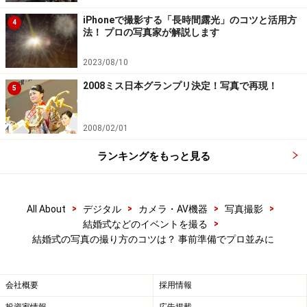
いでしょう。というより覚えなくてもいいように、式場
iPhoneで撮影する「長時間露光」のコツと活用方
には、介添人さんなどがいてお世話をしてくれるわけで
4
法！ プロの写真家が解説します
す。しかし、写真を撮ってもらうのであれば、式の流れ
の予定表は事前に入手しておきましょう。この予定表は
2023/08/10
写真を撮る計画書としても役立ちます。
2008ミス日本グランプリ決定！写真で再現！
5
会場側で特に用意されていなければ、大まかな挙式、披
2008/02/01
露宴の流れを教えてもらい、簡単でいいので表にしても
ランキングをもっと見る
らってください。そして、それを撮影を依頼する方にも
渡します。特にこれまで結婚式を撮ったことがない方に
は、役に立ちます。
>
>
>
>
All About
デジタル
カメラ・AV機器
写真撮影
>
結婚式などのイベントを撮る
撮影を依頼する方が決まったなら、出来るだけ早く、式
結婚式の写真の撮り方のコツは？ 事前準備でプロ並みに
の流れについては伝えるといいでしょう。撮影する方
は、少なくとも当日の式前に式場のチーフから式次第を
会社概要
採用情報
確認するようにしておきましょう。撮影機材の準備も式