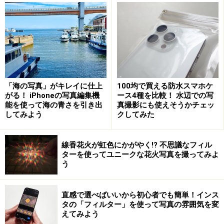
わせを
結婚式の写真をプロ並みに撮ってもらうに
は
「海の写真」がキレイに仕上
100均で買える防水スマホケ
がる！ iPhoneの写真編集機
ース4種を比較！ 水辺での写
結婚式の撮影には、事前の準備や打ち合わせが写真の出来を
能を使って海の青さを引き出
真撮影にも使えそうかチェッ
大きく左右します。余裕をもって準備をしたいものです。
してみよう
クしてみた
線香花火が虹色にかがやく!? 不思議なフィル
これまで結婚式の写真を撮ったことがない方や写真撮影
ターを使ってユニークな花火写真を撮ってみよ
のビギナーの方がいきなり撮影してもなかなか上手には
う
撮れないことは、想像に難くないでしょう。しかし、ど
うしても写真撮影は、知り合いにお願いする場合があり
直感で選べばいいから初心者でも簡単！インス
ます。それでもせっかくの晴れ舞台、できるだけきれい
タの「フィルター」を使って写真の雰囲気を変
えてみよう
に上手に撮ってもらいたいと思うのは自然の流れでしょ