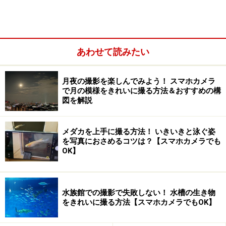
備をする
あわせて読みたい
月夜の撮影を楽しんでみよう！ スマホカメラ
で月の模様をきれいに撮る方法＆おすすめの構
図を解説
メダカを上手に撮る方法！ いきいきと泳ぐ姿
を写真におさめるコツは？【スマホカメラでも
OK】
結婚式の撮影コツ2：撮影位置を確認する
結婚式の撮影コツ3：マナーや禁止事項を把握
結婚式の撮影コツ4：新郎新婦をどんなイメージで
水族館での撮影で失敗しない！ 水槽の生き物
をきれいに撮る方法【スマホカメラでもOK】
撮ってもらいたいのか
結婚式の撮影コツ5：司会者や会場責任者と打ち合