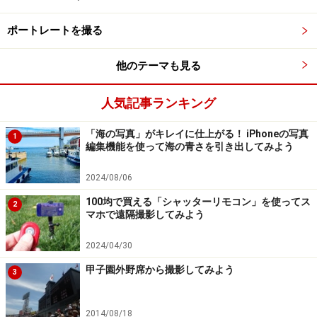
もあるかもしれません。少なくともカメラの基本操作に
は、当日までに慣れておいてもらうといいでしょう。ビ
ポートレートを撮る
ギナーの方であれば、
『初めてのデジタル一眼レフ、素
他のテーマも見る
朴な質問Q&A』
の記事も参考にしてもらってください。
人気記事ランキング
結婚式の撮影コツ1．式の流れを把握、カメ
「海の写真」がキレイに仕上がる！ iPhoneの写真
1
ラの準備をする
編集機能を使って海の青さを引き出してみよう
2024/08/06
100均で買える「シャッターリモコン」を使ってス
2
まずは結婚式の流れを知ってもらうことです。当日の準備か
マホで遠隔撮影してみよう
ら披露宴のお開きまで一連の流れを把握するところから始め
ましょう。
2024/04/30
甲子園外野席から撮影してみよう
3
結婚式までは、様々なことをやらなければならず、挙式
をあげる本人たちがすべて式の流れを覚えることは難し
2014/08/18