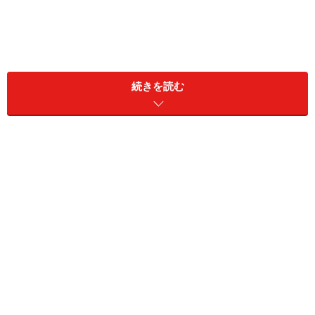
結婚式を撮り慣れていない人に撮影をお願いして、いい
続きを読む
写真を撮ってもらうのに欠かせないことは、念入りな事
前の準備です。準備がうまくできるとポイントの定まっ
た写真を撮ってもらえる確率がアップします。
結婚式撮影についての段取りの取り方、カメラの準備に
ついてなどをご紹介します。結婚式の写真をこれからお
願いしたい方、撮影をお願いされる方は必読です。
＜目次＞
結婚式の写真をプロ並みに撮ってもらうには
結婚式の撮影コツ1： 式の流れを把握、カメラの準