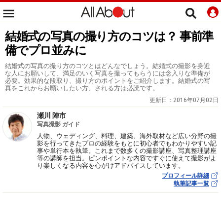
結婚式の写真の撮り方のコツは？ 事前準
備でプロ並みに
結婚式の写真の撮り方のコツとはどんなでしょう。結婚式の撮影を身近
な人にお願いして、満足のいく写真を撮ってもらうには念入りな準備が
必要。効果的な段取り、撮り方のポイントをご紹介します。結婚式の写
真をこれからお願いしたい方、される方は必読です。
更新日：
2016年07月02日
瀬川 陣市
写真撮影 ガイド
人物、ウェディング、料理、建築、海外取材など広い分野の撮
影を行ってきたプロの経験をもとに初心者でもわかりやすい記
事や単行本を執筆。これまで数多くの撮影講座、写真整理講座
等の講師を担当。ピンポイントな内容ですぐに使えて撮影がよ
り楽しくなる内容を心がけアドバイスしています。
プロフィール詳細
執筆記事一覧