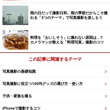
う。
雨の日だって撮影日和。雨の季節だからこそ撮
ではどうしたら、プロにお願いしないでも満足のいく写
れる「3つのテーマ」で写真撮影を楽しもう
真を撮ってもらうことができるのでしょうか。それに
は、準備がとても重要になってきます。準備次第で満足
のいく撮影の結果に近づけることが出来ます。これから
料理を「おいしそう」に撮れない原因は…？
カメラマンが教える「料理写真」撮影のコツ
式を挙げる方であれば式場に赴きいろんな打ち合わせを
すると思います。その段階からすでに、写真撮影の準備
も始まっているのです。
この記事に関連するテーマ
写真撮影の基礎知識
もちろん撮影テクニックも上手ければそれに越したこと
はありませんが、ここでは撮影テクニックを追うより、
写真撮影に役立つ100均グッズの選び方・使い方
式の打ち合わせや念入りな準備をすることでベストポジ
ションで撮影してもらう方法を紹介します。
子供・家族を撮る
あまりカメラに慣れていない方に撮影をお願いする場合
iPhoneで撮影するコツ