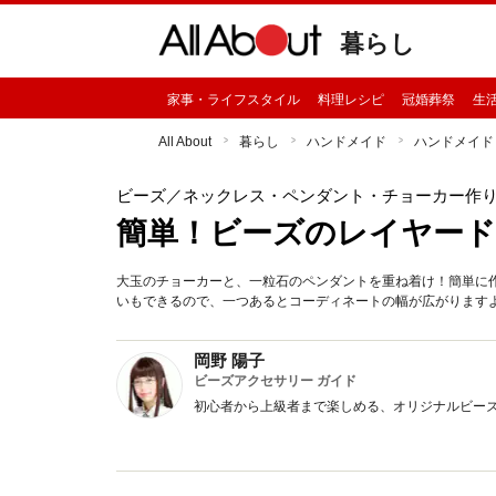
暮らし
家事・ライフスタイル
料理レシピ
冠婚葬祭
生
All About
暮らし
ハンドメイド
ハンドメイド
ビーズ
／ネックレス・ペンダント・チョーカー作
簡単！ビーズのレイヤー
大玉のチョーカーと、一粒石のペンダントを重ね着け！簡単に
いもできるので、一つあるとコーディネートの幅が広がります
岡野 陽子
ビーズアクセサリー ガイド
初心者から上級者まで楽しめる、オリジナルビー