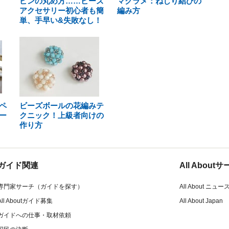
ピンの丸め方……ビーズ
マクラメ：ねじり結びの
アクセサリー初心者も簡
編み方
単、手早い&失敗なし！
ペ
ビーズボールの花編みテ
ー
クニック！上級者向けの
作り方
ガイド関連
All Abou
専門家サーチ（ガイドを探す）
All About ニュー
All Aboutガイド募集
All About Japan
ガイドへの仕事・取材依頼