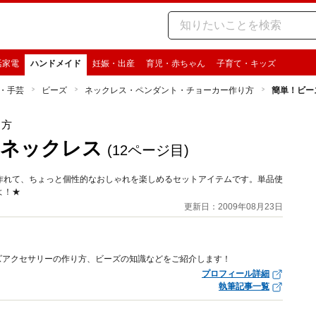
活家電
ハンドメイド
妊娠・出産
育児・赤ちゃん
子育て・キッズ
・手芸
ビーズ
ネックレス・ペンダント・チョーカー作り方
簡単！ビー
り方
ドネックレス
(12ページ目)
作れて、ちょっと個性的なおしゃれを楽しめるセットアイテムです。単品使
よ！★
更新日：2009年08月23日
ズアクセサリーの作り方、ビーズの知識などをご紹介します！
プロフィール詳細
執筆記事一覧