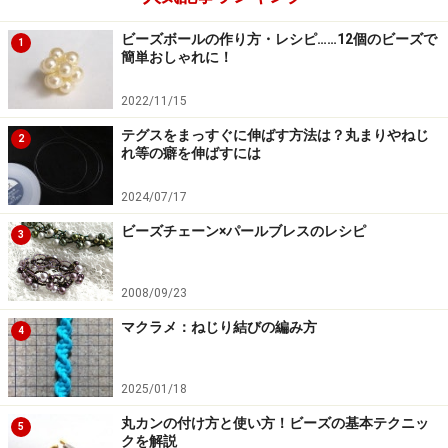
ビーズボールの作り方・レシピ……12個のビーズで
1
簡単おしゃれに！
2022/11/15
テグスをまっすぐに伸ばす方法は？丸まりやねじ
2
れ等の癖を伸ばすには
2024/07/17
ビーズチェーン×パールブレスのレシピ
3
2008/09/23
マクラメ：ねじり結びの編み方
4
2025/01/18
丸カンの付け方と使い方！ビーズの基本テクニッ
5
クを解説