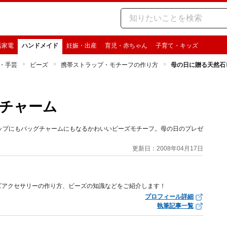
活家電
ハンドメイド
妊娠・出産
育児・赤ちゃん
子育て・キッズ
・手芸
ビーズ
携帯ストラップ・モチーフの作り方
母の日に贈る天然石
チャーム
ップにもバッグチャームにもなるかわいいビーズモチーフ。母の日のプレゼ
更新日：2008年04月17日
ズアクセサリーの作り方、ビーズの知識などをご紹介します！
プロフィール詳細
執筆記事一覧