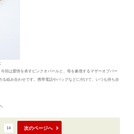
に
今回は愛情を表すピンクオパールと、母を象徴するマザーオブパー
！
める組み合わせです。携帯電話やバッグなどに付けて、いつも持ち歩
い。
次のページへ
14