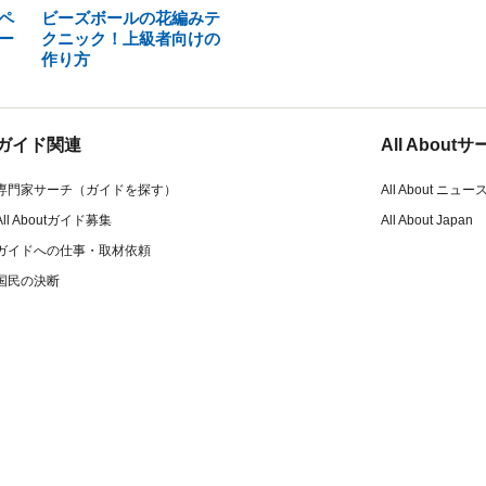
ペ
ビーズボールの花編みテ
ー
クニック！上級者向けの
作り方
ガイド関連
All Abou
専門家サーチ（ガイドを探す）
All About ニュー
All Aboutガイド募集
All About Japan
ガイドへの仕事・取材依頼
国民の決断