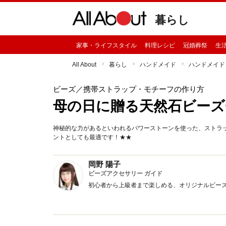
暮らし
家事・ライフスタイル
料理レシピ
冠婚葬祭
生
All About
暮らし
ハンドメイド
ハンドメイド
ビーズ
／携帯ストラップ・モチーフの作り方
母の日に贈る天然石ビーズ
神秘的な力があるといわれるパワーストーンを使った、ストラ
ントとしても最適です！★★
岡野 陽子
ビーズアクセサリー ガイド
初心者から上級者まで楽しめる、オリジナルビー