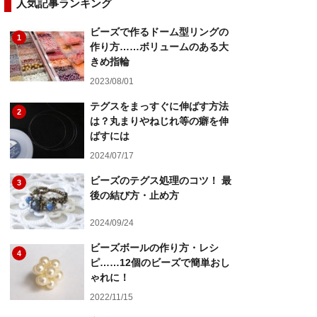
人気記事ランキング
ビーズで作るドーム型リングの
1
作り方……ボリュームのある大
きめ指輪
2023/08/01
テグスをまっすぐに伸ばす方法
2
は？丸まりやねじれ等の癖を伸
ばすには
2024/07/17
ビーズのテグス処理のコツ！ 最
3
後の結び方・止め方
2024/09/24
ビーズボールの作り方・レシ
4
ピ……12個のビーズで簡単おし
ゃれに！
2022/11/15