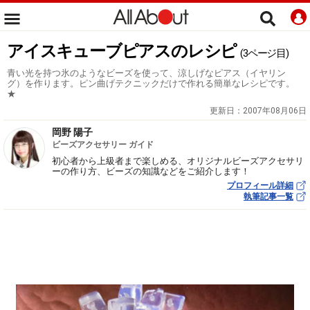
アイスキューブピアスのレシピ
(3ページ目)
青い光を持つ氷のようなビーズを使って、涼しげなピアス（イヤリン
グ）を作ります。ピン曲げテクニックだけで作れる簡単なレシピです。
★
更新日：
2007年08月06日
岡野 陽子
ビーズアクセサリー ガイド
初心者から上級者まで楽しめる、オリジナルビーズアクセサリ
ーの作り方、ビーズの知識などをご紹介します！
プロフィール詳細
執筆記事一覧